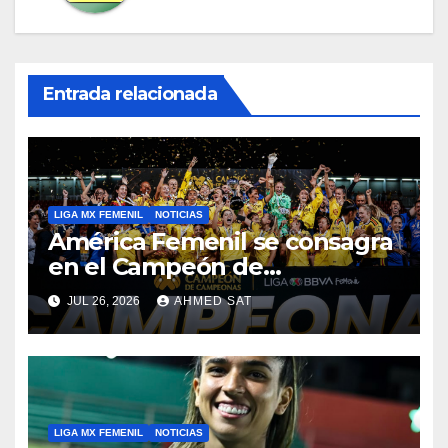
Entrada relacionada
LIGA MX FEMENIL
NOTICIAS
América Femenil se consagra
en el Campeón de
Campeonas
JUL 26, 2026
AHMED SAT
LIGA MX FEMENIL
NOTICIAS