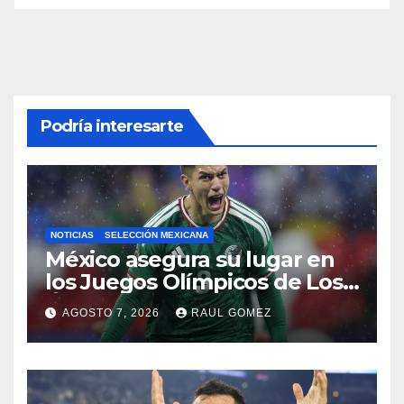
Podría interesarte
NOTICIAS
SELECCIÓN MEXICANA
México asegura su lugar en
los Juegos Olímpicos de Los
Ángeles 2028
AGOSTO 7, 2026
RAUL GOMEZ