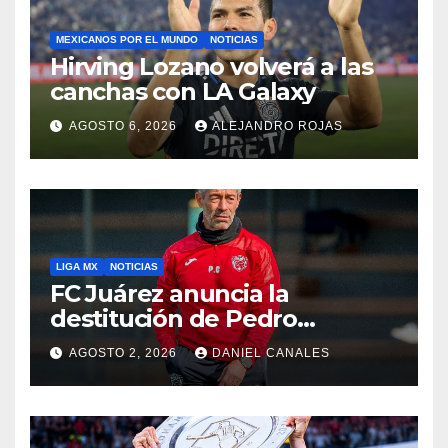
MEXICANOS POR EL MUNDO
NOTICIAS
Hirving Lozano volverá a las
canchas con LA Galaxy
AGOSTO 6, 2026
ALEJANDRO ROJAS
LIGA MX
NOTICIAS
FC Juárez anuncia la
destitución de Pedro
Caixinha
AGOSTO 2, 2026
DANIEL CANALES