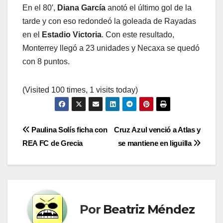
En el 80′,
Diana García
anotó el último gol de la
tarde y con eso redondeó la goleada de Rayadas
en el
Estadio Victoria
. Con este resultado,
Monterrey llegó a 23 unidades y Necaxa se quedó
con 8 puntos.
(Visited 100 times, 1 visits today)
Navegación
Paulina Solís ficha con
Cruz Azul venció a Atlas y
REA FC de Grecia
se mantiene en liguilla
de
entradas
Por
Beatriz Méndez