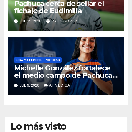
Pachuca cerca de sellar el
fichaje de Eudimilla
JUL 25, 2026
RAUL GOMEZ
LIGA MX FEMENIL
NOTICIAS
Michelle González fortalece
el medio campo de Pachuca
Femenil
JUL 9, 2026
AHMED SAT
Lo más visto