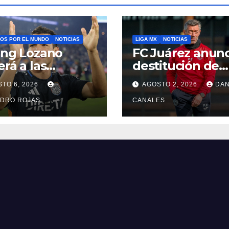
OS POR EL MUNDO
NOTICIAS
LIGA MX
NOTICIAS
ing Lozano
FC Juárez anunc
erá a las
destitución de
chas con LA
Pedro Caixinha
TO 6, 2026
AGOSTO 2, 2026
DAN
xy
NDRO ROJAS
CANALES