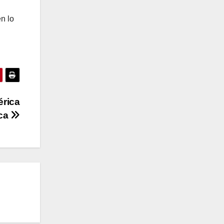
n lo
érica
eca