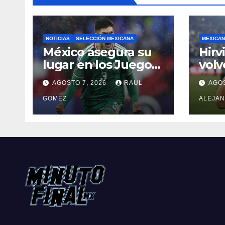
NOTICIAS
SELECCIÓN MEXICANA
MEXICAN
México asegura su
Hirv
lugar en los Juegos
volv
Olímpicos de Los
can
AGOSTO 7, 2026
RAUL
AGOS
Ángeles 2028
Gala
GOMEZ
ALEJA