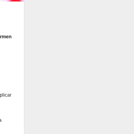
armen
plicar
a