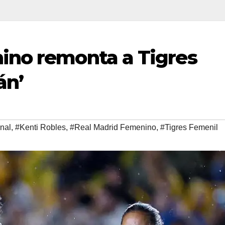
ino remonta a Tigres
án’
nal
,
#Kenti Robles
,
#Real Madrid Femenino
,
#Tigres Femenil