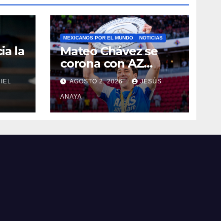
MEXICANOS POR EL MUNDO
NOTICIAS
ia la
Mateo Chávez se
corona con AZ
Alkmaar en la
IEL
AGOSTO 2, 2026
JESÚS
Supercopa de
Países Bajos
ANAYA