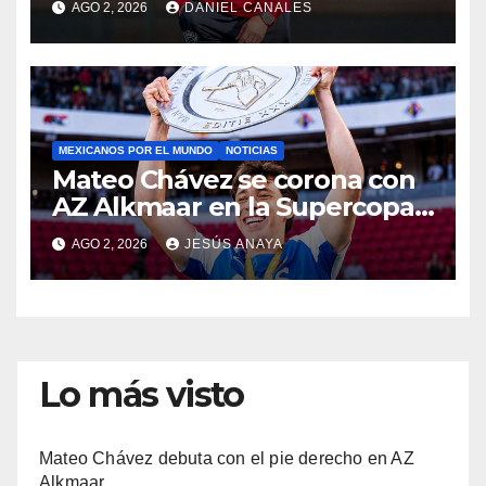
AGO 2, 2026
DANIEL CANALES
MEXICANOS POR EL MUNDO
NOTICIAS
Mateo Chávez se corona con
AZ Alkmaar en la Supercopa
de Países Bajos
AGO 2, 2026
JESÚS ANAYA
Lo más visto
Mateo Chávez debuta con el pie derecho en AZ
Alkmaar