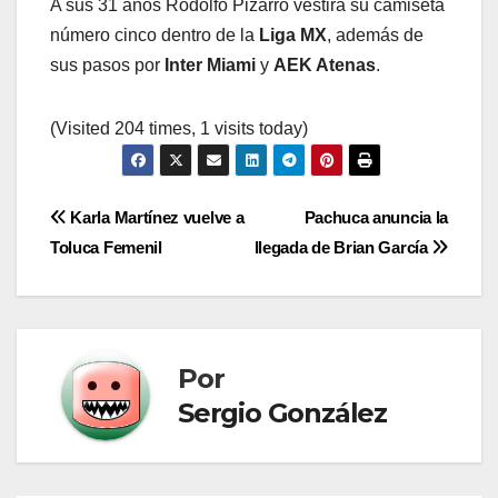
A sus 31 años Rodolfo Pizarro vestirá su camiseta
número cinco dentro de la
Liga MX
, además de
sus pasos por
Inter Miami
y
AEK Atenas
.
(Visited 204 times, 1 visits today)
Navegación
Karla Martínez vuelve a
Pachuca anuncia la
Toluca Femenil
llegada de Brian García
de
entradas
Por
Sergio González