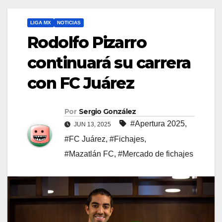
LIGA MX
NOTICIAS
Rodolfo Pizarro
continuará su carrera
con FC Juárez
Por
Sergio González
#Apertura 2025
,
JUN 13, 2025
#FC Juárez
,
#Fichajes
,
#Mazatlán FC
,
#Mercado de fichajes