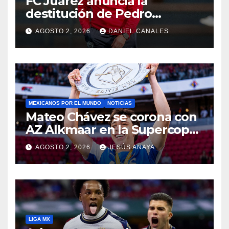
FC Juárez anuncia la
destitución de Pedro
Caixinha
AGOSTO 2, 2026
DANIEL CANALES
MEXICANOS POR EL MUNDO
NOTICIAS
Mateo Chávez se corona con
AZ Alkmaar en la Supercopa
de Países Bajos
AGOSTO 2, 2026
JESÚS ANAYA
LIGA MX