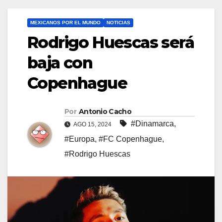
MEXICANOS POR EL MUNDO
NOTICIAS
Rodrigo Huescas será
baja con
Copenhague
Por
Antonio Cacho
#Dinamarca
,
AGO 15, 2024
#Europa
,
#FC Copenhague
,
#Rodrigo Huescas