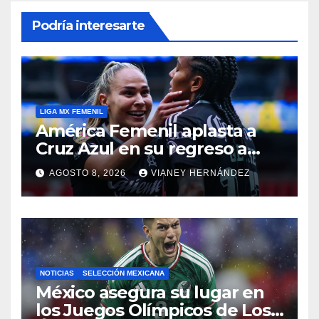
Podría interesarte
LIGA MX FEMENIL
América Femenil aplasta a
Cruz Azul en su regreso a
casa
AGOSTO 8, 2026
VIANEY HERNÁNDEZ
NOTICIAS
SELECCIÓN MEXICANA
México asegura su lugar en
los Juegos Olímpicos de Los