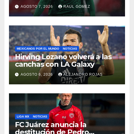
Ángeles 2028
AGOSTO 7, 2026
RAUL GOMEZ
MEXICANOS POR EL MUNDO
NOTICIAS
Hirving Lozano volverá a las
canchas con LA Galaxy
AGOSTO 6, 2026
ALEJANDRO ROJAS
LIGA MX
NOTICIAS
FC Juárez anuncia la
destitución de Pedro