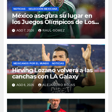
NOTICIAS
SELECCIÓN MEXICANA
México asegura su lugar en
los Juegos Olímpicos de Los
Ángeles 2028
AGO 7, 2026
RAUL GOMEZ
MEXICANOS POR EL MUNDO
NOTICIAS
Hirving Lozano volverá a las
canchas con LA Galaxy
AGO 6, 2026
ALEJANDRO ROJAS