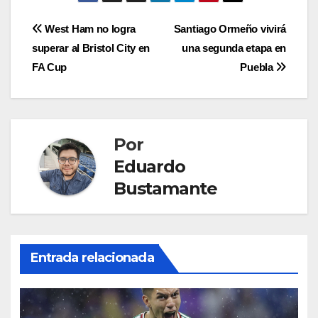
Navegación
West Ham no logra
Santiago Ormeño vivirá
superar al Bristol City en
una segunda etapa en
de
FA Cup
Puebla
entradas
Por
Eduardo
Bustamante
Entrada relacionada