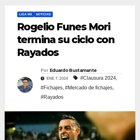
LIGA MX
NOTICIAS
Rogelio Funes Mori
termina su ciclo con
Rayados
Por
Eduardo Bustamante
#Clausura 2024
,
ENE 7, 2024
#Fichajes
,
#Mercado de fichajes
,
#Rayados