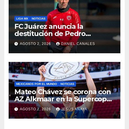
LIGA MX
NOTICIAS
FC Juárez anuncia la
destitución de Pedro
Caixinha
AGOSTO 2, 2026
DANIEL CANALES
MEXICANOS POR EL MUNDO
NOTICIAS
Mateo Chávez se corona con
AZ Alkmaar en la Supercopa
de Países Bajos
AGOSTO 2, 2026
JESÚS ANAYA