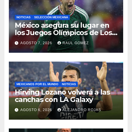
NOTICIAS
SELECCIÓN MEXICANA
México asegura su lugar en
los Juegos Olímpicos de Los
Ángeles 2028
AGOSTO 7, 2026
RAUL GOMEZ
MEXICANOS POR EL MUNDO
NOTICIAS
Hirving Lozano volverá a las
canchas con LA Galaxy
AGOSTO 6, 2026
ALEJANDRO ROJAS