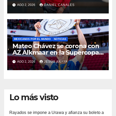
AGO 2, 2026
DANIEL CANALES
MEXICANOS POR EL MUNDO
NOTICIAS
Mateo Chávez se corona con
AZ Alkmaar en la Supercopa
de Países Bajos
AGO 2, 2026
JESÚS ANAYA
Lo más visto
Rayados se impone a Urawa y afianza su boleto a