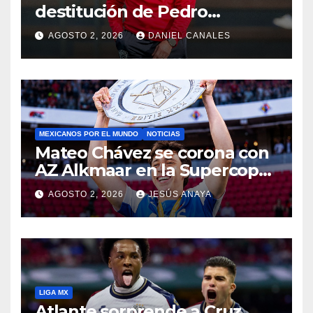
destitución de Pedro
Caixinha
AGOSTO 2, 2026
DANIEL CANALES
MEXICANOS POR EL MUNDO
NOTICIAS
Mateo Chávez se corona con
AZ Alkmaar en la Supercopa
de Países Bajos
AGOSTO 2, 2026
JESÚS ANAYA
LIGA MX
Atlante sorprende a Cruz