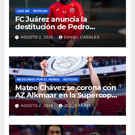
LIGA MX
NOTICIAS
FC Juárez anuncia la
destitución de Pedro
Caixinha
AGOSTO 2, 2026
DANIEL CANALES
MEXICANOS POR EL MUNDO
NOTICIAS
Mateo Chávez se corona con
AZ Alkmaar en la Supercopa
de Países Bajos
AGOSTO 2, 2026
JESÚS ANAYA