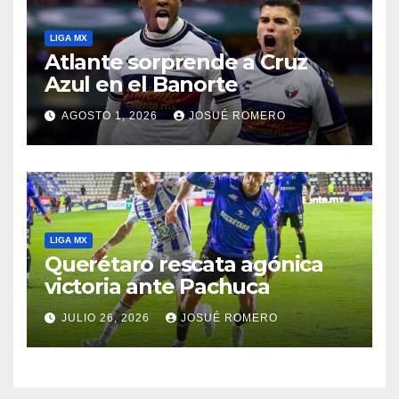
LIGA MX
Atlante sorprende a Cruz
Azul en el Banorte
AGOSTO 1, 2026
JOSUÉ ROMERO
LIGA MX
Querétaro rescata agónica
victoria ante Pachuca
JULIO 26, 2026
JOSUÉ ROMERO