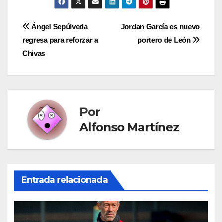
Navegación
Ángel Sepúlveda
Jordan García es nuevo
regresa para reforzar a
portero de León
de
Chivas
entradas
Por
Alfonso Martínez
Entrada relacionada