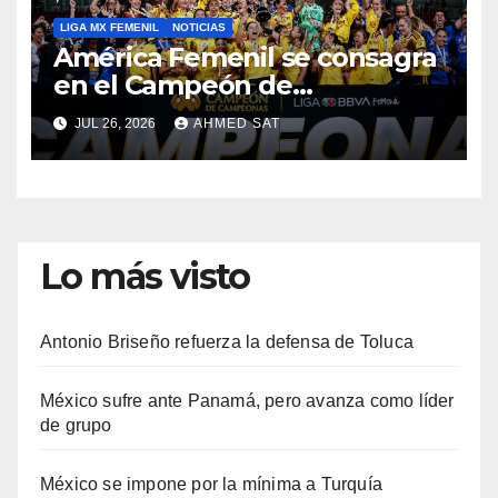
LIGA MX FEMENIL
NOTICIAS
América Femenil se consagra
en el Campeón de
Campeonas
JUL 26, 2026
AHMED SAT
Lo más visto
Antonio Briseño refuerza la defensa de Toluca
México sufre ante Panamá, pero avanza como líder
de grupo
México se impone por la mínima a Turquía