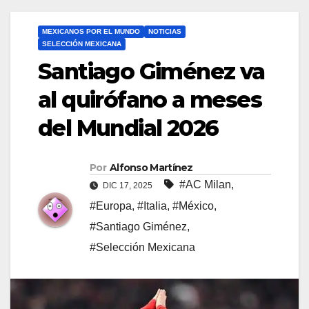
MEXICANOS POR EL MUNDO
NOTICIAS
SELECCIÓN MEXICANA
Santiago Giménez va
al quirófano a meses
del Mundial 2026
Por
Alfonso Martínez
#AC Milan
,
DIC 17, 2025
#Europa
,
#Italia
,
#México
,
#Santiago Giménez
,
#Selección Mexicana