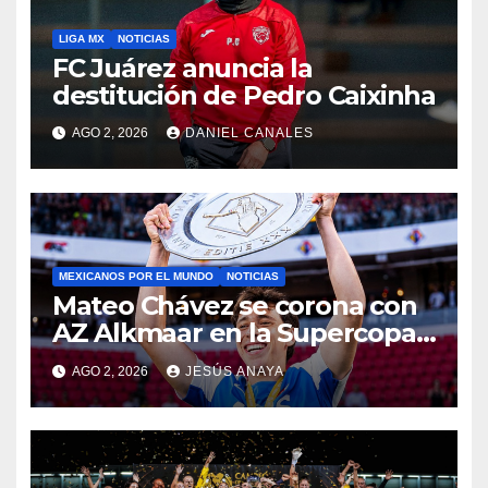
LIGA MX
NOTICIAS
FC Juárez anuncia la
destitución de Pedro Caixinha
AGO 2, 2026
DANIEL CANALES
MEXICANOS POR EL MUNDO
NOTICIAS
Mateo Chávez se corona con
AZ Alkmaar en la Supercopa
de Países Bajos
AGO 2, 2026
JESÚS ANAYA