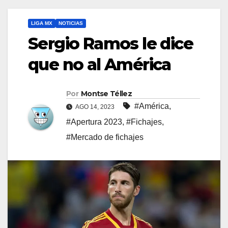
LIGA MX
NOTICIAS
Sergio Ramos le dice
que no al América
Por
Montse Téllez
#América
,
AGO 14, 2023
#Apertura 2023
,
#Fichajes
,
#Mercado de fichajes