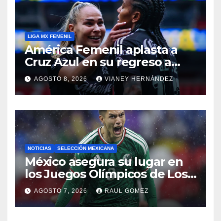
LIGA MX FEMENIL
América Femenil aplasta a
Cruz Azul en su regreso a
casa
AGOSTO 8, 2026
VIANEY HERNÁNDEZ
NOTICIAS
SELECCIÓN MEXICANA
México asegura su lugar en
los Juegos Olímpicos de Los
Ángeles 2028
AGOSTO 7, 2026
RAUL GOMEZ