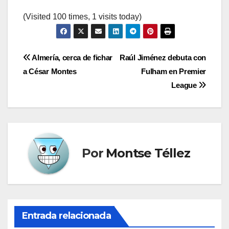
(Visited 100 times, 1 visits today)
Navegación
Almería, cerca de fichar
Raúl Jiménez debuta con
a César Montes
Fulham en Premier
de
League
entradas
Por
Montse Téllez
Entrada relacionada