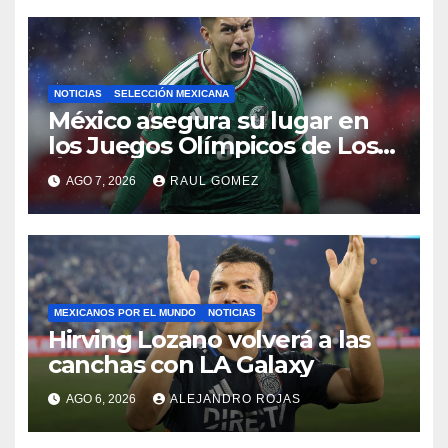
NOTICIAS
SELECCIÓN MEXICANA
México asegura su lugar en
los Juegos Olímpicos de Los
Ángeles 2028
AGO 7, 2026
RAUL GOMEZ
MEXICANOS POR EL MUNDO
NOTICIAS
Hirving Lozano volverá a las
canchas con LA Galaxy
AGO 6, 2026
ALEJANDRO ROJAS