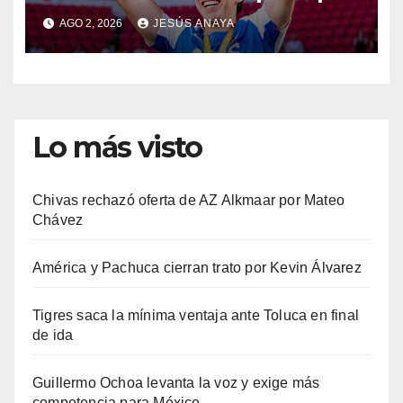
de Países Bajos
AGO 2, 2026
JESÚS ANAYA
Lo más visto
Chivas rechazó oferta de AZ Alkmaar por Mateo
Chávez
América y Pachuca cierran trato por Kevin Álvarez
Tigres saca la mínima ventaja ante Toluca en final
de ida
Guillermo Ochoa levanta la voz y exige más
competencia para México