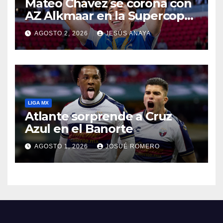
Mateo Chávez se corona con
AZ Alkmaar en la Supercopa
de Países Bajos
AGOSTO 2, 2026
JESÚS ANAYA
LIGA MX
Atlante sorprende a Cruz
Azul en el Banorte
AGOSTO 1, 2026
JOSUÉ ROMERO