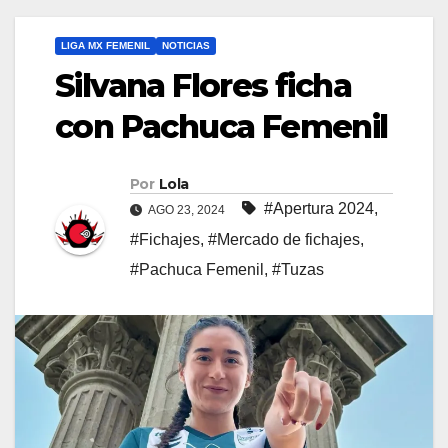
LIGA MX FEMENIL
NOTICIAS
Silvana Flores ficha
con Pachuca Femenil
Por
Lola
#Apertura 2024
,
AGO 23, 2024
#Fichajes
,
#Mercado de fichajes
,
#Pachuca Femenil
,
#Tuzas