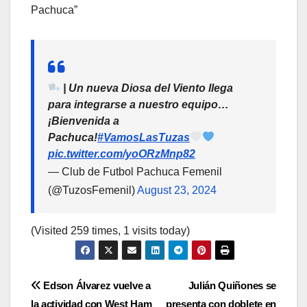
Pachuca”
| Un nueva Diosa del Viento llega
para integrarse a nuestro equipo…
¡Bienvenida a
Pachuca!
#VamosLasTuzas
pic.twitter.com/yoORzMnp82
— Club de Futbol Pachuca Femenil
(@TuzosFemenil)
August 23, 2024
(Visited 259 times, 1 visits today)
Navegación
Edson Álvarez vuelve a
Julián Quiñones se
la actividad con West Ham
presenta con doblete en