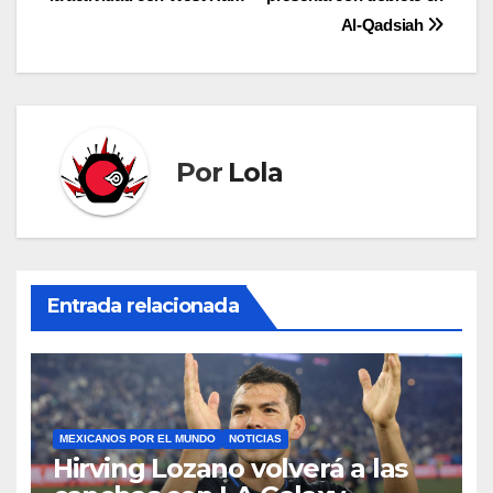
de
Al-Qadsiah
entradas
Por
Lola
Entrada relacionada
MEXICANOS POR EL MUNDO
NOTICIAS
Hirving Lozano volverá a las