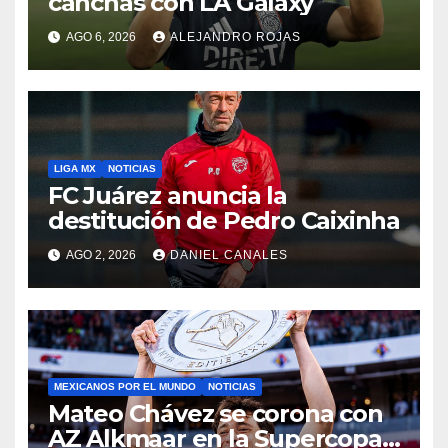
canchas con LA Galaxy
AGO 6, 2026
ALEJANDRO ROJAS
LIGA MX
NOTICIAS
FC Juárez anuncia la
destitución de Pedro Caixinha
AGO 2, 2026
DANIEL CANALES
MEXICANOS POR EL MUNDO
NOTICIAS
Mateo Chávez se corona con
AZ Alkmaar en la Supercopa