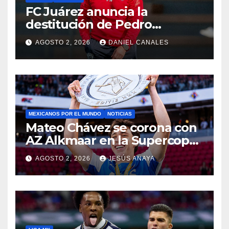
FC Juárez anuncia la
destitución de Pedro
Caixinha
AGOSTO 2, 2026
DANIEL CANALES
MEXICANOS POR EL MUNDO
NOTICIAS
Mateo Chávez se corona con
AZ Alkmaar en la Supercopa
de Países Bajos
AGOSTO 2, 2026
JESÚS ANAYA