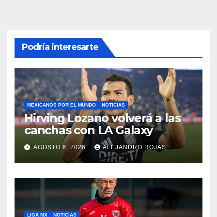
Podría interesarte
MEXICANOS POR EL MUNDO
NOTICIAS
Hirving Lozano volverá a las
canchas con LA Galaxy
AGOSTO 6, 2026
ALEJANDRO ROJAS
LIGA MX
NOTICIAS