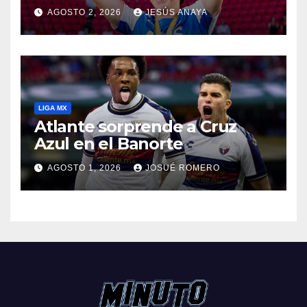
de Países Bajos
AGOSTO 2, 2026
JESÚS ANAYA
LIGA MX
Atlante sorprende a Cruz
Azul en el Banorte
AGOSTO 1, 2026
JOSUÉ ROMERO