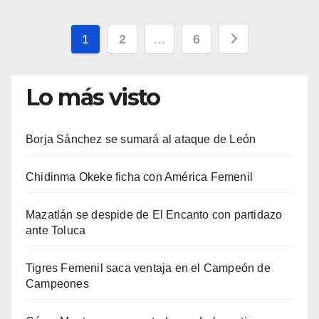
Paginación
1
2
…
6
de
Lo más visto
entradas
Borja Sánchez se sumará al ataque de León
Chidinma Okeke ficha con América Femenil
Mazatlán se despide de El Encanto con partidazo
ante Toluca
Tigres Femenil saca ventaja en el Campeón de
Campeones