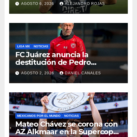
AGOSTO 6, 2026
ALEJANDRO ROJAS
LIGA MX
NOTICIAS
FC Juárez anuncia la
destitución de Pedro
Caixinha
AGOSTO 2, 2026
DANIEL CANALES
MEXICANOS POR EL MUNDO
NOTICIAS
Mateo Chávez se corona con
AZ Alkmaar en la Supercopa