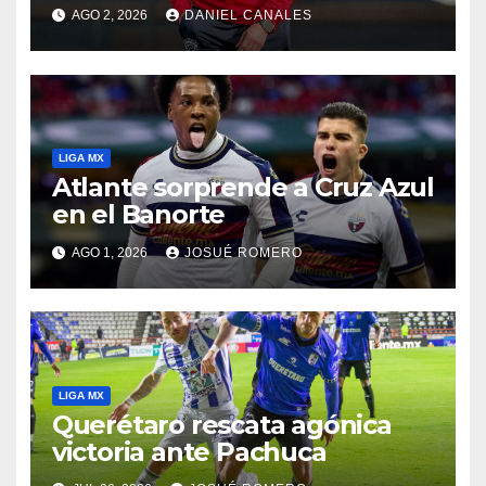
AGO 2, 2026
DANIEL CANALES
LIGA MX
Atlante sorprende a Cruz Azul
en el Banorte
AGO 1, 2026
JOSUÉ ROMERO
LIGA MX
Querétaro rescata agónica
victoria ante Pachuca