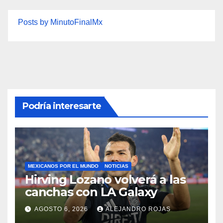
Posts by MinutoFinalMx
Podría interesarte
MEXICANOS POR EL MUNDO
NOTICIAS
Hirving Lozano volverá a las
canchas con LA Galaxy
AGOSTO 6, 2026
ALEJANDRO ROJAS