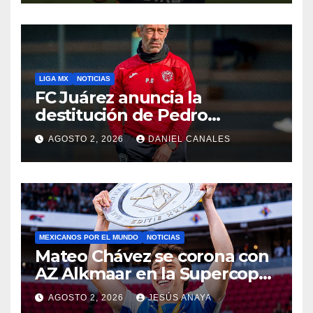
LIGA MX
NOTICIAS
FC Juárez anuncia la
destitución de Pedro
Caixinha
AGOSTO 2, 2026
DANIEL CANALES
MEXICANOS POR EL MUNDO
NOTICIAS
Mateo Chávez se corona con
AZ Alkmaar en la Supercopa
de Países Bajos
AGOSTO 2, 2026
JESÚS ANAYA