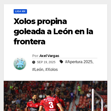
LIGA MX
Xolos propina
goleada a León en la
frontera
Por
Axel Vargas
#Apertura 2025
,
SEP 19, 2025
#León
,
#Xolos