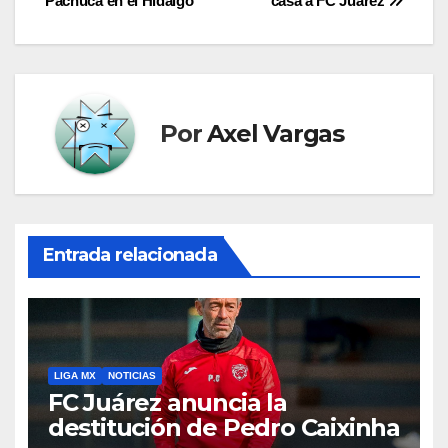
Pachuca en el Hidalgo
casa a FC Juárez
de
entradas
Por
Axel Vargas
Entrada relacionada
LIGA MX
NOTICIAS
FC Juárez anuncia la
destitución de Pedro Caixinha