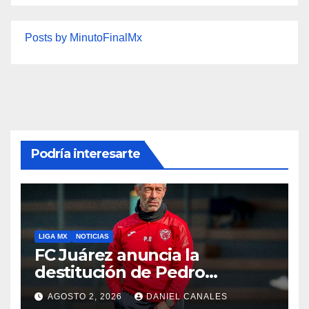
Posts by MinutoFinalMx
Podría interesarte
LIGA MX
NOTICIAS
FC Juárez anuncia la
destitución de Pedro
Caixinha
AGOSTO 2, 2026
DANIEL CANALES