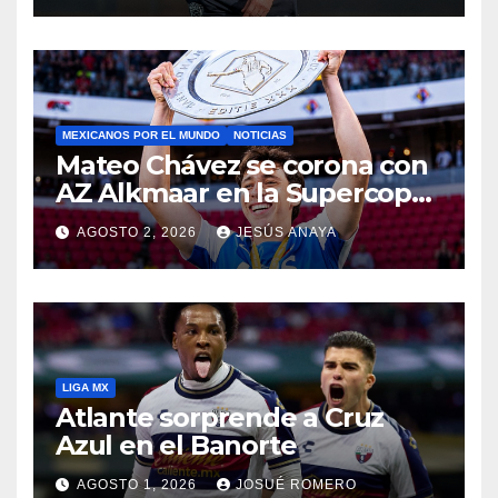
MEXICANOS POR EL MUNDO
NOTICIAS
Mateo Chávez se corona con
AZ Alkmaar en la Supercopa
de Países Bajos
AGOSTO 2, 2026
JESÚS ANAYA
LIGA MX
Atlante sorprende a Cruz
Azul en el Banorte
AGOSTO 1, 2026
JOSUÉ ROMERO