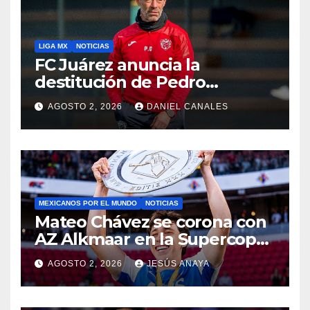
LIGA MX
NOTICIAS
FC Juárez anuncia la
destitución de Pedro
Caixinha
AGOSTO 2, 2026
DANIEL CANALES
MEXICANOS POR EL MUNDO
NOTICIAS
Mateo Chávez se corona con
AZ Alkmaar en la Supercopa
de Países Bajos
AGOSTO 2, 2026
JESÚS ANAYA