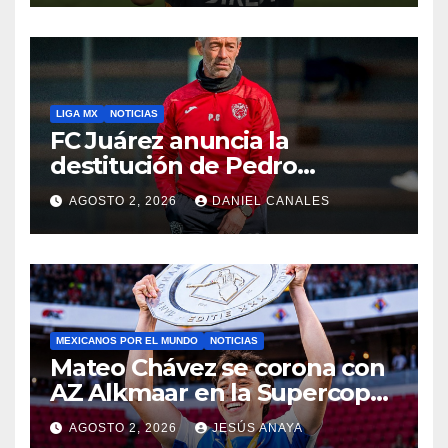
LIGA MX
NOTICIAS
FC Juárez anuncia la
destitución de Pedro
Caixinha
AGOSTO 2, 2026
DANIEL CANALES
MEXICANOS POR EL MUNDO
NOTICIAS
Mateo Chávez se corona con
AZ Alkmaar en la Supercopa
de Países Bajos
AGOSTO 2, 2026
JESÚS ANAYA