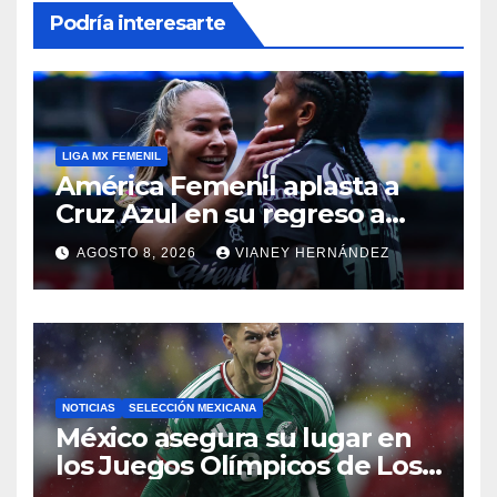
Podría interesarte
LIGA MX FEMENIL
América Femenil aplasta a
Cruz Azul en su regreso a
casa
AGOSTO 8, 2026
VIANEY HERNÁNDEZ
NOTICIAS
SELECCIÓN MEXICANA
México asegura su lugar en
los Juegos Olímpicos de Los
Ángeles 2028