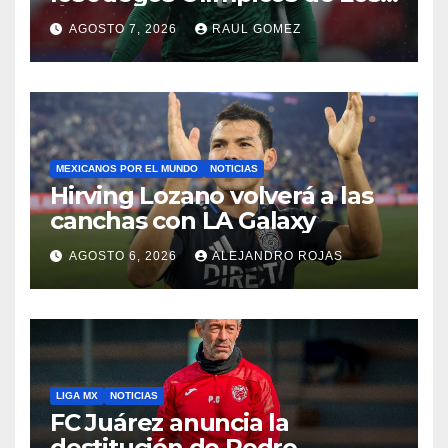
Ángeles 2028
AGOSTO 7, 2026
RAUL GOMEZ
MEXICANOS POR EL MUNDO
NOTICIAS
Hirving Lozano volverá a las
canchas con LA Galaxy
AGOSTO 6, 2026
ALEJANDRO ROJAS
LIGA MX
NOTICIAS
FC Juárez anuncia la
destitución de Pedro