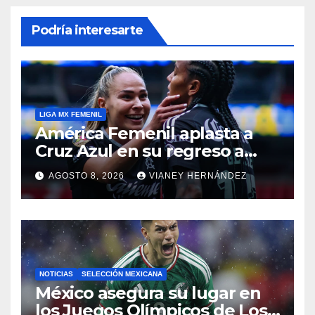
Podría interesarte
LIGA MX FEMENIL
América Femenil aplasta a
Cruz Azul en su regreso a
casa
AGOSTO 8, 2026
VIANEY HERNÁNDEZ
NOTICIAS
SELECCIÓN MEXICANA
México asegura su lugar en
los Juegos Olímpicos de Los