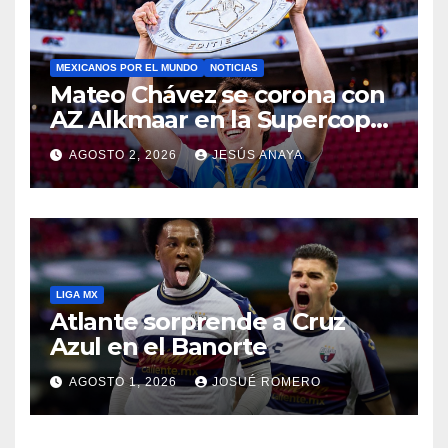
MEXICANOS POR EL MUNDO
NOTICIAS
Mateo Chávez se corona con
AZ Alkmaar en la Supercopa
de Países Bajos
AGOSTO 2, 2026
JESÚS ANAYA
LIGA MX
Atlante sorprende a Cruz
Azul en el Banorte
AGOSTO 1, 2026
JOSUÉ ROMERO