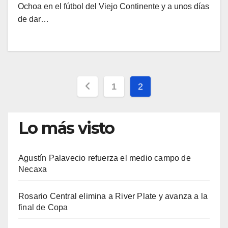
Ochoa en el fútbol del Viejo Continente y a unos días
de dar…
Paginación
1
2
de
Lo más visto
entradas
Agustín Palavecio refuerza el medio campo de
Necaxa
Rosario Central elimina a River Plate y avanza a la
final de Copa