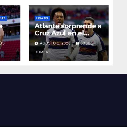
CIAS
LIGA MX
e
Atlante sorprende a
Cruz Azul en el
Banorte
ÚS
AGOSTO 1, 2026
JOSUÉ
ROMERO