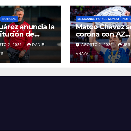
NOTICIAS
MEXICANOS POR EL MUNDO
NOTI
uárez anuncia la
Mateo Chávez s
itución de
corona con AZ
o Caixinha
Alkmaar en la
TO 2, 2026
DANIEL
AGOSTO 2, 2026
JES
Supercopa de
ES
Países Bajos
ANAYA