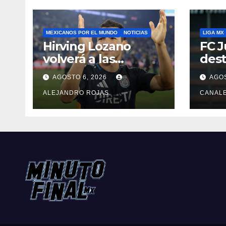
MEXICANOS POR EL MUNDO
NOTICIAS
LIGA MX
Hirving Lozano
FC J
volverá a las
dest
canchas con LA
Pedr
AGOSTO 6, 2026
AGOS
Galaxy
ALEJANDRO ROJAS
CANAL