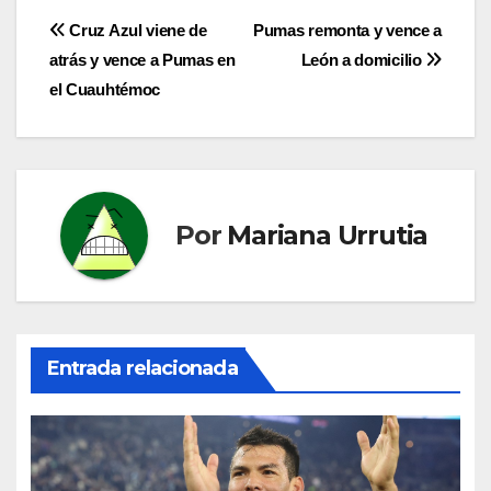
Navegación
Cruz Azul viene de
Pumas remonta y vence a
atrás y vence a Pumas en
León a domicilio
de
el Cuauhtémoc
entradas
Por
Mariana Urrutia
Entrada relacionada