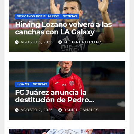
MEXICANOS POR EL MUNDO
NOTICIAS
Hirving Lozano volverá a las
canchas con LA Galaxy
AGOSTO 6, 2026
ALEJANDRO ROJAS
LIGA MX
NOTICIAS
FC Juárez anuncia la
destitución de Pedro
Caixinha
AGOSTO 2, 2026
DANIEL CANALES