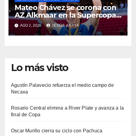
Mateo Chávez se corona con
AZ Alkmaar en la Supercopa
de Países Bajos
AGO 2, 2026
JESÚS ANAYA
Lo más visto
Agustín Palavecio refuerza el medio campo de
Necaxa
Rosario Central elimina a River Plate y avanza a la
final de Copa
Oscar Murillo cierra su ciclo con Pachuca