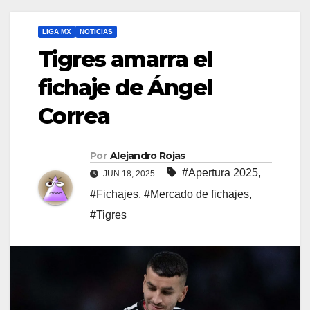
LIGA MX
NOTICIAS
Tigres amarra el
fichaje de Ángel
Correa
Por
Alejandro Rojas
#Apertura 2025
,
JUN 18, 2025
#Fichajes
,
#Mercado de fichajes
,
#Tigres