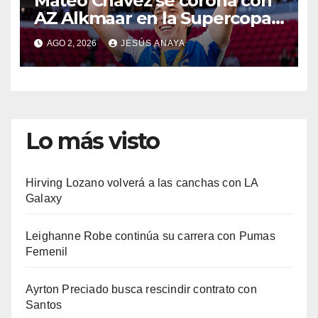
Mateo Chávez se corona con
AZ Alkmaar en la Supercopa
de Países Bajos
AGO 2, 2026
JESÚS ANAYA
Lo más visto
Hirving Lozano volverá a las canchas con LA
Galaxy
Leighanne Robe continúa su carrera con Pumas
Femenil
Ayrton Preciado busca rescindir contrato con
Santos