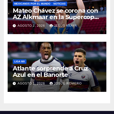
MEXICANOS POR EL MUNDO
NOTICIAS
Mateo Chávez se corona con
AZ Alkmaar en la Supercopa
de Países Bajos
AGOSTO 2, 2026
JESÚS ANAYA
LIGA MX
Atlante sorprende a Cruz
Azul en el Banorte
AGOSTO 1, 2026
JOSUÉ ROMERO