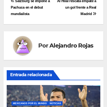
Navegación
Salzburg se impone a
Al Hilal rescata empate a
Pachuca en el debut
un gol frente a Real
de
mundialista
Madrid
entradas
Por
Alejandro Rojas
Entrada relacionada
MEXICANOS POR EL MUNDO
NOTICIAS