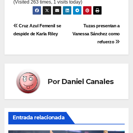
(Visited 263 times, 1 visits today)
Navegación
Cruz Azul Femenil se
Tuzas presentan a
despide de Karla Riley
Vanessa Sánchez como
de
refuerzo
entradas
Por
Daniel Canales
Entrada relacionada