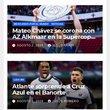
MEXICANOS POR EL MUNDO
NOTICIAS
Mateo Chávez se corona con
AZ Alkmaar en la Supercopa
de Países Bajos
AGOSTO 2, 2026
JESÚS ANAYA
LIGA MX
Atlante sorprende a Cruz
Azul en el Banorte
AGOSTO 1, 2026
JOSUÉ ROMERO