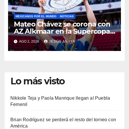
MEXICANOS POR EL MUNDO
NOTICIAS
Mateo Chávez se corona con
AZ Alkmaar en la Supercopa
de Países Bajos
AGO 2, 2026
JESÚS ANAYA
Lo más visto
Nikkole Teja y Paola Manrique llegan al Puebla
Femenil
Brian Rodríguez se perderá el resto del torneo con
América