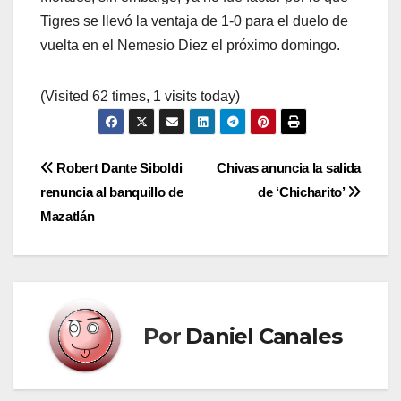
Tigres se llevó la ventaja de 1-0 para el duelo de
vuelta en el Nemesio Diez el próximo domingo.
(Visited 62 times, 1 visits today)
Navegación
Robert Dante Siboldi
Chivas anuncia la salida
renuncia al banquillo de
de ‘Chicharito’
de
Mazatlán
entradas
Por
Daniel Canales