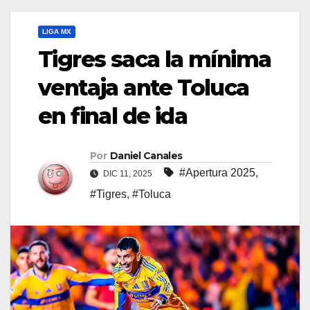
LIGA MX
Tigres saca la mínima
ventaja ante Toluca
en final de ida
Por
Daniel Canales
#Apertura 2025
,
DIC 11, 2025
#Tigres
,
#Toluca