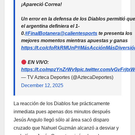
¡Apareció Correa!
Un error en la defensa de los Diablos permitió qu
el argentina definiera el 1-
0.
#FinalBotanera
@calientesports
te presenta los
mejores momentos mientras apuestas y ganas
https://t.co/cfoRkRMUnP
#MásAcciónMásDiversió
EN VIVO:
https://t.co/mpzYnZrWv9
pic.twitter.com/vGvFrjtx
— TV Azteca Deportes (@AztecaDeportes)
December 12, 2025
La reacción de los Diablos fue prácticamente
inmediata pues apenas dos minutos después
Jesús Angulo llegó sólo al área sacó disparo
cruzado que Nahuel Guzmán alcanzó a desviar y