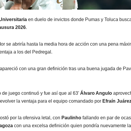
niversitaria
en duelo de invictos donde Pumas y Toluca busc
ausura 2026
.
ador se abriría hasta la media hora de acción con una pena máx
ntaja a los del Pedregal.
apareció con una gran definición tras una buena jugada de Pav
 de juego continuó y fue así que al 63’
Álvaro Angulo
aprovec
devolver la ventaja para el equipo comandado por
Efraín Juáre
stó por la ofensiva letal, con
Paulinho
fallando en par de oca
ragoza
con una excelsa definición quien pondría nuevamente la