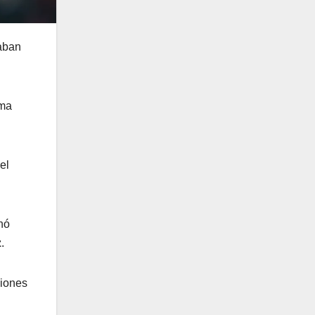
aban
ima
el
hó
z
.
siones