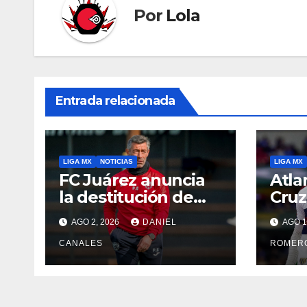
Por
Lola
Entrada relacionada
LIGA MX
NOTICIAS
LIGA MX
FC Juárez anuncia
Atla
la destitución de
Cruz
Pedro Caixinha
Ban
AGO 2, 2026
DANIEL
AGO 1
CANALES
ROMER