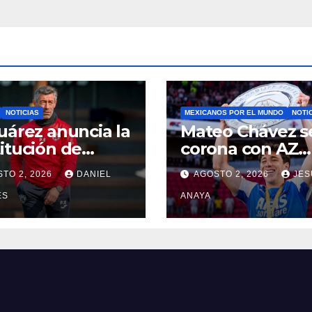
NOTICIAS
MEXICANOS POR EL MUNDO
NOTI
uárez anuncia la
Mateo Chávez s
itución de
corona con AZ
o Caixinha
Alkmaar en la
TO 2, 2026
DANIEL
AGOSTO 2, 2026
JES
Supercopa de
ES
Países Bajos
ANAYA