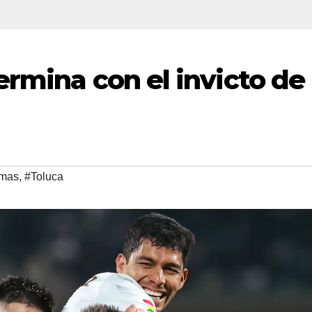
ermina con el invicto de
mas
,
#Toluca