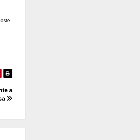
poste
nte a
asa