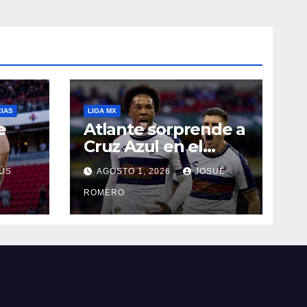
CIAS
LIGA MX
e
Atlante sorprende a
Cruz Azul en el
Banorte
ÚS
AGOSTO 1, 2026
JOSUÉ
ROMERO