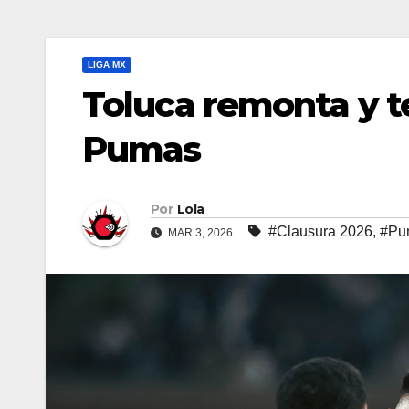
LIGA MX
Toluca remonta y t
Pumas
Por
Lola
#Clausura 2026
,
#Pu
MAR 3, 2026