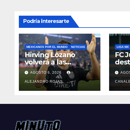
Podría interesarte
MEXICANOS POR EL MUNDO
NOTICIAS
LIGA MX
Hirving Lozano
FC J
volverá a las
dest
canchas con LA
Pedr
AGOSTO 6, 2026
AGOS
Galaxy
ALEJANDRO ROJAS
CANAL