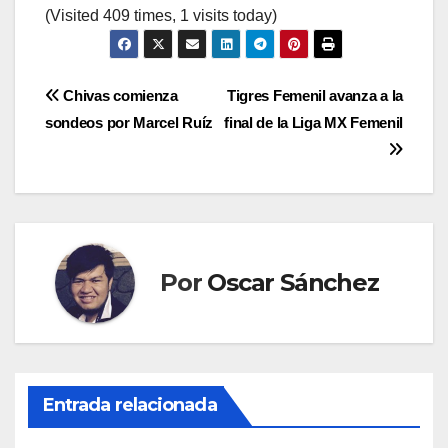
(Visited 409 times, 1 visits today)
Navegación
Chivas comienza
Tigres Femenil avanza a la
sondeos por Marcel Ruíz
final de la Liga MX Femenil
de
entradas
Por
Oscar Sánchez
Entrada relacionada