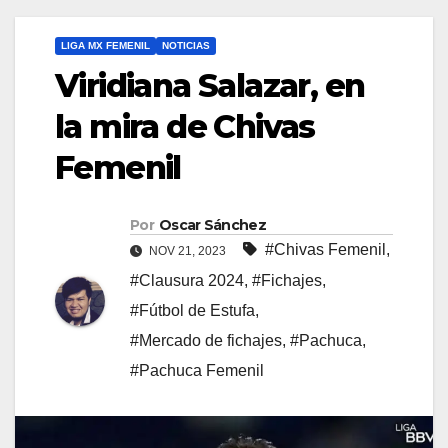
LIGA MX FEMENIL
NOTICIAS
Viridiana Salazar, en
la mira de Chivas
Femenil
Por
Oscar Sánchez
#Chivas Femenil
,
NOV 21, 2023
#Clausura 2024
,
#Fichajes
,
#Fútbol de Estufa
,
#Mercado de fichajes
,
#Pachuca
,
#Pachuca Femenil