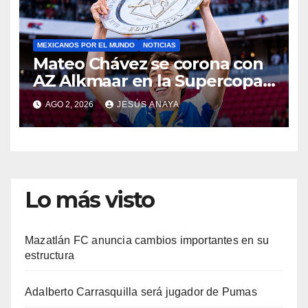
MEXICANOS POR EL MUNDO
NOTICIAS
Mateo Chávez se corona con
AZ Alkmaar en la Supercopa
de Países Bajos
AGO 2, 2026
JESÚS ANAYA
Lo más visto
Mazatlán FC anuncia cambios importantes en su
estructura
Adalberto Carrasquilla será jugador de Pumas