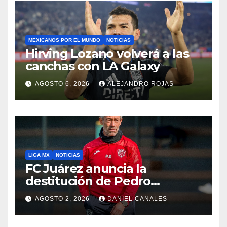
MEXICANOS POR EL MUNDO
NOTICIAS
Hirving Lozano volverá a las
canchas con LA Galaxy
AGOSTO 6, 2026
ALEJANDRO ROJAS
LIGA MX
NOTICIAS
FC Juárez anuncia la
destitución de Pedro
Caixinha
AGOSTO 2, 2026
DANIEL CANALES