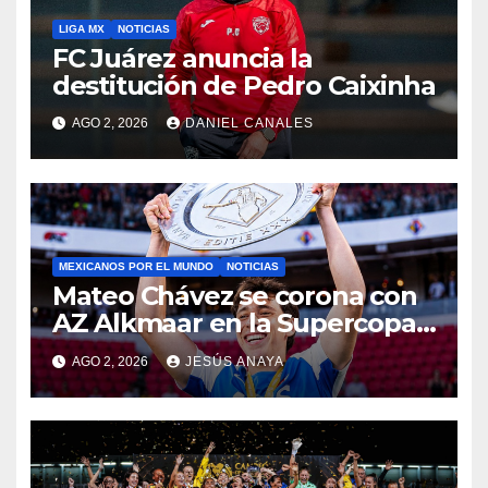
LIGA MX
NOTICIAS
FC Juárez anuncia la
destitución de Pedro Caixinha
AGO 2, 2026
DANIEL CANALES
MEXICANOS POR EL MUNDO
NOTICIAS
Mateo Chávez se corona con
AZ Alkmaar en la Supercopa
de Países Bajos
AGO 2, 2026
JESÚS ANAYA