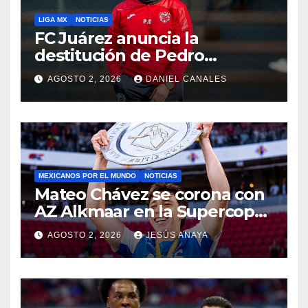
LIGA MX
NOTICIAS
FC Juárez anuncia la
destitución de Pedro
Caixinha
AGOSTO 2, 2026
DANIEL CANALES
MEXICANOS POR EL MUNDO
NOTICIAS
Mateo Chávez se corona con
AZ Alkmaar en la Supercopa
de Países Bajos
AGOSTO 2, 2026
JESÚS ANAYA