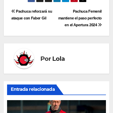
Navegación
Pachuca reforzará su
Pachuca Femenil
ataque con Faber Gil
mantiene el paso perfecto
de
en el Apertura 2024
entradas
Por
Lola
Entrada relacionada