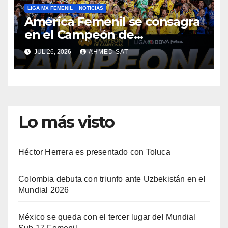
LIGA MX FEMENIL
NOTICIAS
América Femenil se consagra
en el Campeón de
Campeonas
JUL 26, 2026
AHMED SAT
Lo más visto
Héctor Herrera es presentado con Toluca
Colombia debuta con triunfo ante Uzbekistán en el
Mundial 2026
México se queda con el tercer lugar del Mundial