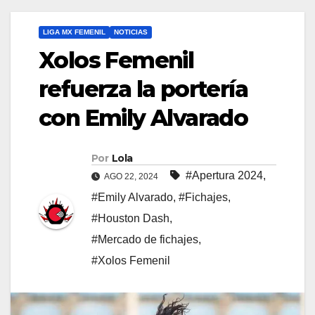
LIGA MX FEMENIL
NOTICIAS
Xolos Femenil
refuerza la portería
con Emily Alvarado
Por
Lola
#Apertura 2024
,
AGO 22, 2024
#Emily Alvarado
,
#Fichajes
,
#Houston Dash
,
#Mercado de fichajes
,
#Xolos Femenil