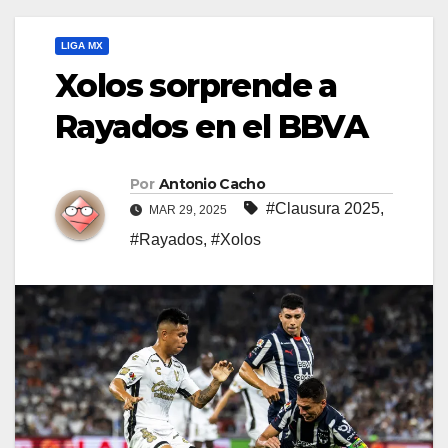
LIGA MX
Xolos sorprende a
Rayados en el BBVA
Por
Antonio Cacho
#Clausura 2025
,
MAR 29, 2025
#Rayados
,
#Xolos