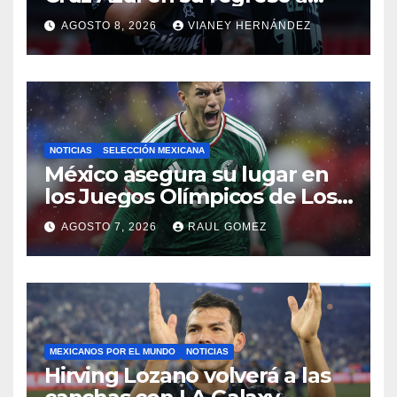
casa
AGOSTO 8, 2026
VIANEY HERNÁNDEZ
NOTICIAS
SELECCIÓN MEXICANA
México asegura su lugar en
los Juegos Olímpicos de Los
Ángeles 2028
AGOSTO 7, 2026
RAUL GOMEZ
MEXICANOS POR EL MUNDO
NOTICIAS
Hirving Lozano volverá a las