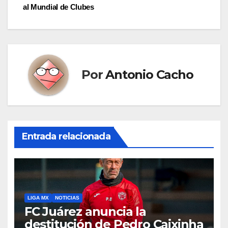
de
al Mundial de Clubes
entradas
Por
Antonio Cacho
Entrada relacionada
LIGA MX
NOTICIAS
FC Juárez anuncia la
destitución de Pedro Caixinha