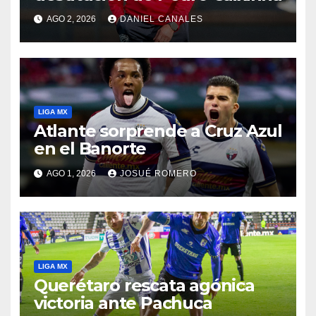
AGO 2, 2026
DANIEL CANALES
LIGA MX
Atlante sorprende a Cruz Azul
en el Banorte
AGO 1, 2026
JOSUÉ ROMERO
LIGA MX
Querétaro rescata agónica
victoria ante Pachuca