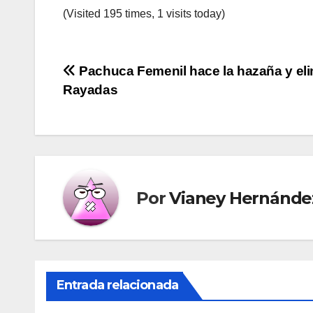
(Visited 195 times, 1 visits today)
Navegación
Pachuca Femenil hace la hazaña y eli
Rayadas
de
entradas
Por
Vianey Hernánde
Entrada relacionada