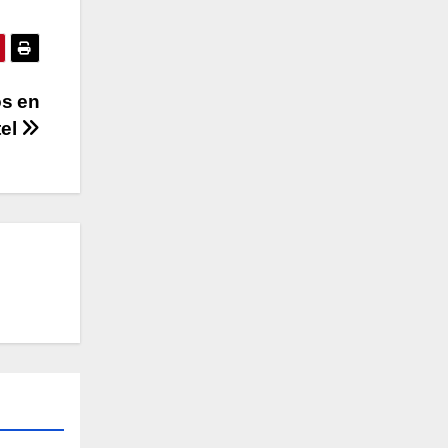
os en
tel