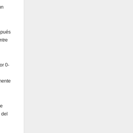
un
spués
ntre
or 0-
amente
de
 del