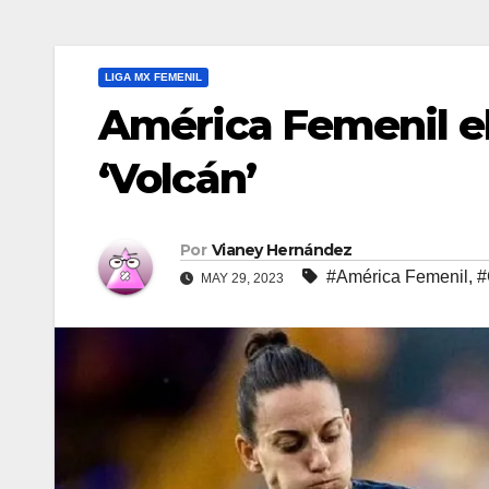
LIGA MX FEMENIL
América Femenil el
‘Volcán’
Por
Vianey Hernández
#América Femenil
,
#
MAY 29, 2023