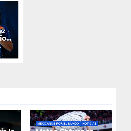
ez
io
uca
T
MEXICANOS POR EL MUNDO
NOTICIAS