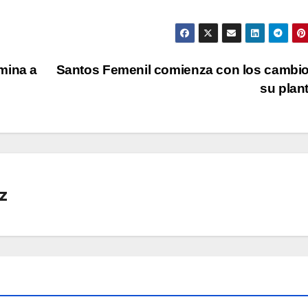
mina a
Santos Femenil comienza con los cambi
su plan
z