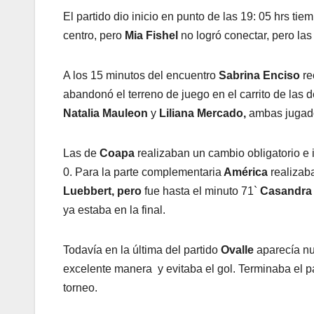
El partido dio inicio en punto de las 19: 05 hrs tie
centro, pero
Mia Fishel
no logró conectar, pero las
A los 15 minutos del encuentro
Sabrina Enciso
re
abandonó el terreno de juego en el carrito de las
Natalia Mauleon
y
Liliana Mercado,
ambas jugado
Las de
Coapa
realizaban un cambio obligatorio e 
0. Para la parte complementaria
América
realizab
Luebbert, pero
fue hasta el minuto 71`
Casandra
ya estaba en la final.
Todavía en la última del partido
Ovalle
aparecía n
excelente manera y evitaba el gol. Terminaba el part
torneo.