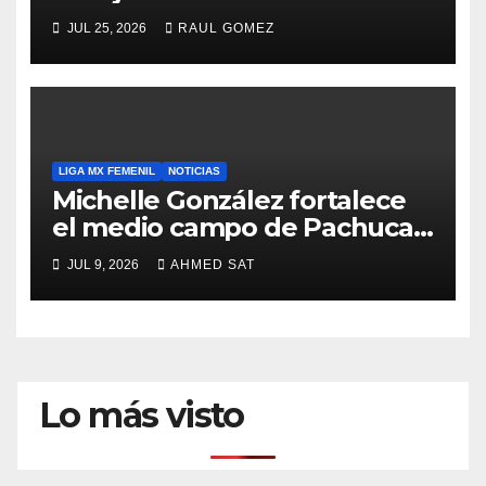
JUL 25, 2026
RAUL GOMEZ
LIGA MX FEMENIL
NOTICIAS
Michelle González fortalece
el medio campo de Pachuca
Femenil
JUL 9, 2026
AHMED SAT
Lo más visto