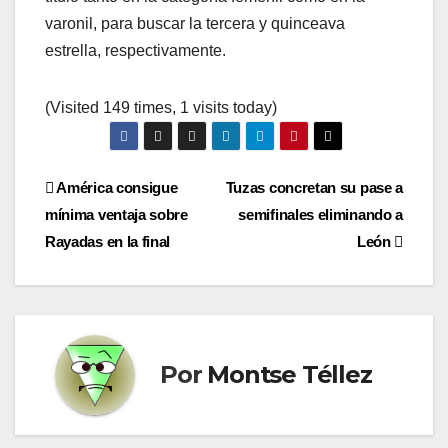
varonil, para buscar la tercera y quinceava
estrella, respectivamente.
(Visited 149 times, 1 visits today)
Navegación
América consigue
Tuzas concretan su pase a
mínima ventaja sobre
semifinales eliminando a
de
Rayadas en la final
León
entradas
Por
Montse Téllez