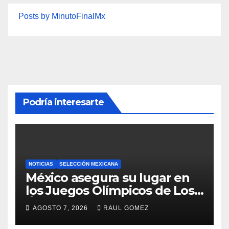
Posts by MinutoFinalMx
Podría interesarte
NOTICIAS
SELECCIÓN MEXICANA
México asegura su lugar en
los Juegos Olímpicos de Los
Ángeles 2028
AGOSTO 7, 2026
RAUL GOMEZ