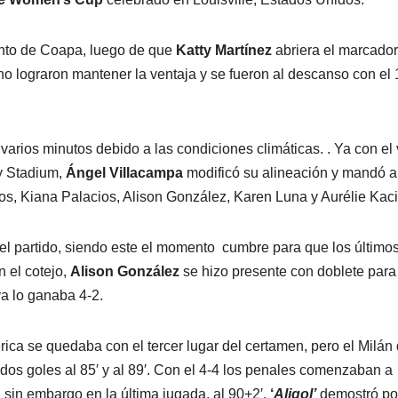
junto de Coapa, luego de que
Katty Martínez
abriera el marcador
o lograron mantener la ventaja y se fueron al descanso con el 
 varios minutos debido a las condiciones climáticas. . Ya con el 
y Stadium,
Ángel Villacampa
modificó su alineación y mandó a
s, Kiana Palacios, Alison González, Karen Luna y Aurélie Kac
 el partido, siendo este el momento cumbre para que los último
n el cotejo,
Alison González
se hizo presente con doblete para
ya lo ganaba 4-2.
érica se quedaba con el tercer lugar del certamen, pero el Milán
 dos goles al 85′ y al 89′. Con el 4-4 los penales comenzaban a
, sin embargo en la última jugada, al 90+2′,
‘
Aligol’
demostró po