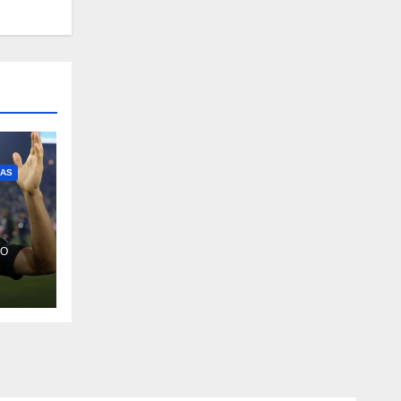
IAS
RO