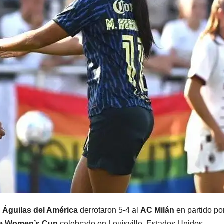
s
Águilas del América
derrotaron 5-4 al
AC Milán
en partido por
e Women’s Cup
celebrado en Louisville, Estados Unidos.