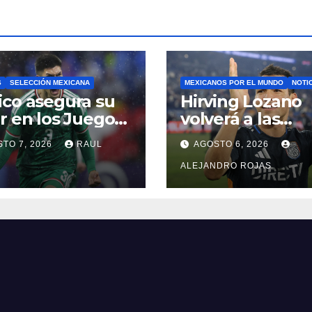
S
SELECCIÓN MEXICANA
MEXICANOS POR EL MUNDO
NOTI
co asegura su
Hirving Lozano
r en los Juegos
volverá a las
picos de Los
canchas con LA
TO 7, 2026
RAUL
AGOSTO 6, 2026
eles 2028
Galaxy
ALEJANDRO ROJAS