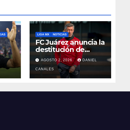
CIAS
LIGA MX
NOTICIAS
FC Juárez anuncia la
destitución de
Pedro Caixinha
AGOSTO 2, 2026
DANIEL
CANALES