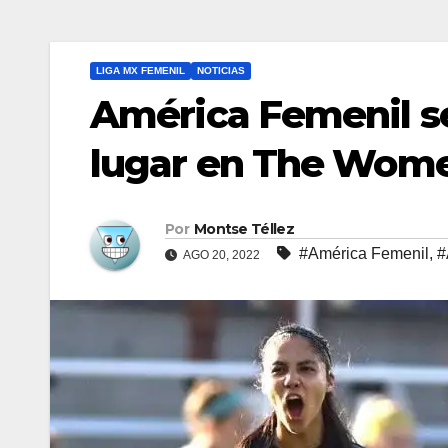
LIGA MX FEMENIL
NOTICIAS
América Femenil se
lugar en The Wom
Por
Montse Téllez
#América Femenil
,
#
AGO 20, 2022