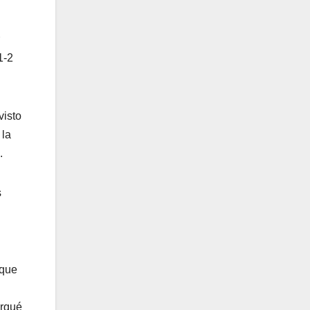
1-2
visto
 la
i.
s
 que
rqué