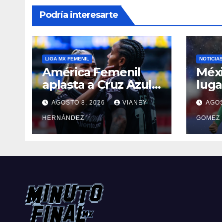
Podría interesarte
LIGA MX FEMENIL
NOTICIA
América Femenil
Méxi
aplasta a Cruz Azul
luga
en su regreso a casa
Olím
AGOSTO 8, 2026
VIANEY
AGOS
Áng
HERNÁNDEZ
GOMEZ