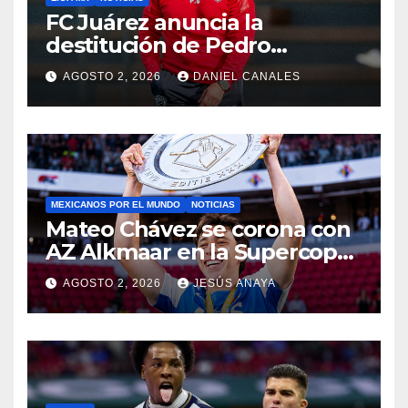
FC Juárez anuncia la
destitución de Pedro
Caixinha
AGOSTO 2, 2026
DANIEL CANALES
MEXICANOS POR EL MUNDO
NOTICIAS
Mateo Chávez se corona con
AZ Alkmaar en la Supercopa
de Países Bajos
AGOSTO 2, 2026
JESÚS ANAYA