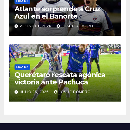
LIGA MX
Atlante sorprende a Cruz
Azul en el Banorte
AGOSTO 1, 2026
JOSUÉ ROMERO
LIGA MX
Querétaro rescata agónica
victoria ante Pachuca
JULIO 26, 2026
JOSUÉ ROMERO