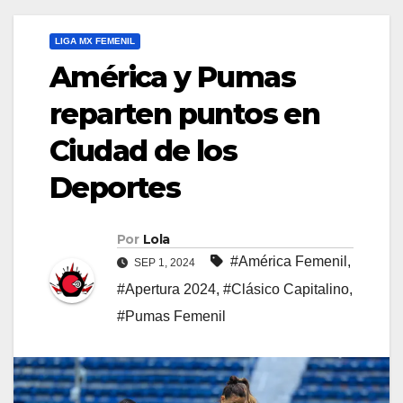
LIGA MX FEMENIL
América y Pumas
reparten puntos en
Ciudad de los
Deportes
Por
Lola
#América Femenil
,
SEP 1, 2024
#Apertura 2024
,
#Clásico Capitalino
,
#Pumas Femenil