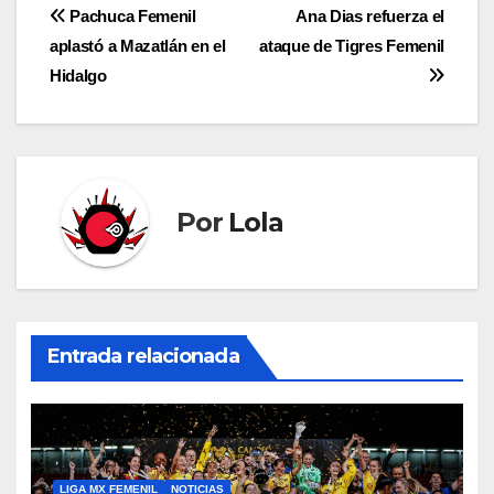
Navegación
Pachuca Femenil
Ana Dias refuerza el
aplastó a Mazatlán en el
ataque de Tigres Femenil
de
Hidalgo
entradas
Por
Lola
Entrada relacionada
LIGA MX FEMENIL
NOTICIAS