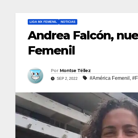
LIGA MX FEMENIL
NOTICIAS
Andrea Falcón, nu
Femenil
Por
Montse Téllez
#América Femenil
,
#F
SEP 2, 2022