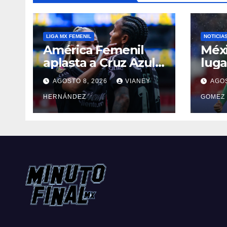
LIGA MX FEMENIL
NOTICIA
América Femenil
Méxi
aplasta a Cruz Azul
luga
en su regreso a casa
Olím
AGOSTO 8, 2026
VIANEY
AGOS
Áng
HERNÁNDEZ
GOMEZ