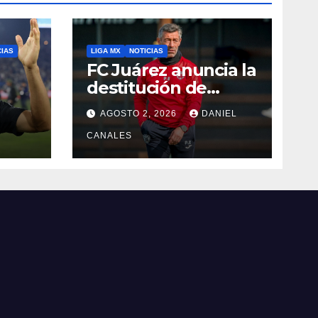
CIAS
LIGA MX
NOTICIAS
FC Juárez anuncia la
destitución de
Pedro Caixinha
AGOSTO 2, 2026
DANIEL
CANALES