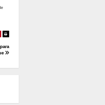
de
 para
ue