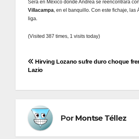
Será en México donde Andrea se reencontrará con
Villacampa
, en el banquillo. Con este fichaje, las
liga.
(Visited 387 times, 1 visits today)
Navegación
Hirving Lozano sufre duro choque fren
Lazio
de
entradas
Por
Montse Téllez