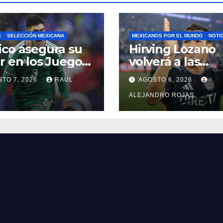
S
SELECCIÓN MEXICANA
MEXICANOS POR EL MUNDO
NOTI
co asegura su
Hirving Lozano
r en los Juegos
volverá a las
picos de Los
canchas con LA
TO 7, 2026
RAUL
AGOSTO 6, 2026
eles 2028
Galaxy
ALEJANDRO ROJAS