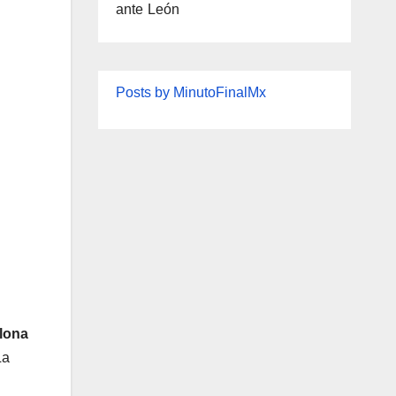
ante León
Posts by MinutoFinalMx
lona
La