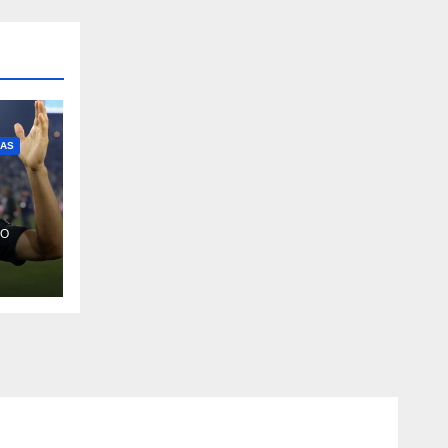
IAS
RO