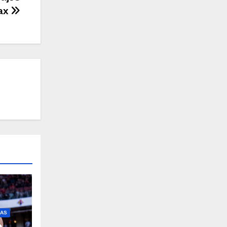
jax
IAS
e