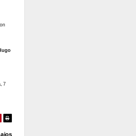
con
Hugo
a
, 7
Bajos