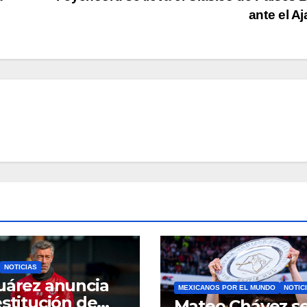
ante el A
NOTICIAS
uárez anuncia
MEXICANOS POR EL MUNDO
NOTIC
estitución de
Mateo Chávez s