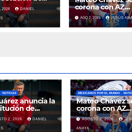
o Caixinha
corona con AZ
, 2026
DANIEL
Alkmaar en la
AGO 2, 2026
JESÚS AN
ES
Supercopa de
Países Bajos
NOTICIAS
MEXICANOS POR EL MUNDO
NOTI
uárez anuncia la
Mateo Chávez s
itución de
corona con AZ
o Caixinha
Alkmaar en la
TO 2, 2026
DANIEL
AGOSTO 2, 2026
JES
Supercopa de
ES
Países Bajos
ANAYA