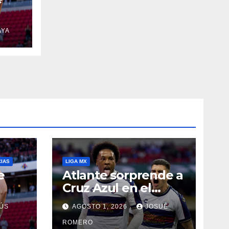
AYA
CIAS
LIGA MX
e
Atlante sorprende a
Cruz Azul en el
Banorte
ÚS
AGOSTO 1, 2026
JOSUÉ
ROMERO