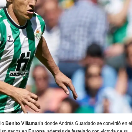
dio
Benito Villamarín
donde Andrés Guardado se convirtió en e
disputados en
Europa
, además de festejarlo con victoria de su