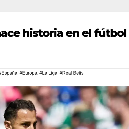
ce historia en el fútbol
#España
,
#Europa
,
#La Liga
,
#Real Betis