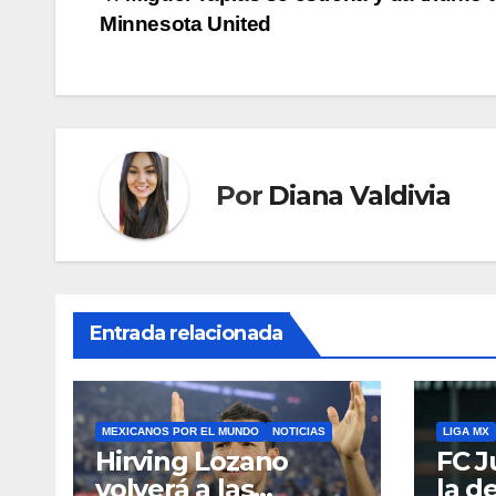
Navegación
Minnesota United
de
entradas
Por
Diana Valdivia
Entrada relacionada
MEXICANOS POR EL MUNDO
NOTICIAS
LIGA MX
Hirving Lozano
FC J
volverá a las
la d