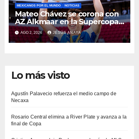
MEXICANOS POR EL MUNDO
NOTICIAS
Mateo Chávez se corona con
AZ Alkmaar en la Supercopa
de Países Bajos
AGO 2, 2026
JESÚS ANAYA
Lo más visto
Agustín Palavecio refuerza el medio campo de
Necaxa
Rosario Central elimina a River Plate y avanza a la
final de Copa