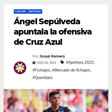
LIGA MX
NOTICIAS
Ángel Sepúlveda
apuntala la ofensiva
de Cruz Azul
Por
Josué Romero
#Apertura 2023
,
AGO 29, 2023
#Fichajes
,
#Mercado de fichajes
,
#Querétaro