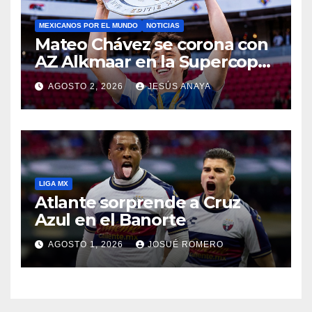
MEXICANOS POR EL MUNDO
NOTICIAS
Mateo Chávez se corona con
AZ Alkmaar en la Supercopa
de Países Bajos
AGOSTO 2, 2026
JESÚS ANAYA
LIGA MX
Atlante sorprende a Cruz
Azul en el Banorte
AGOSTO 1, 2026
JOSUÉ ROMERO