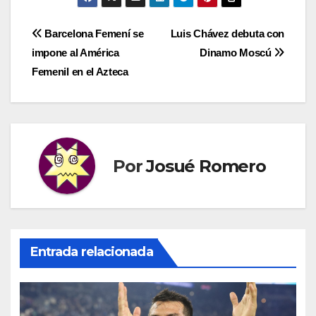
Navegación
Barcelona Femení se
Luis Chávez debuta con
impone al América
Dinamo Moscú
de
Femenil en el Azteca
entradas
Por
Josué Romero
Entrada relacionada