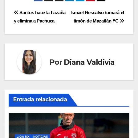
Navegación
Santos hace la hazaña
Ismael Rescalvo tomará el
y elimina a Pachuca
timón de Mazatlán FC
de
entradas
Por
Diana Valdivia
Entrada relacionada
LIGA MX
NOTICIAS