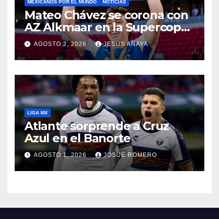
MEXICANOS POR EL MUNDO
NOTICIAS
Mateo Chávez se corona con
AZ Alkmaar en la Supercopa
de Países Bajos
AGOSTO 2, 2026
JESÚS ANAYA
LIGA MX
Atlante sorprende a Cruz
Azul en el Banorte
AGOSTO 1, 2026
JOSUÉ ROMERO