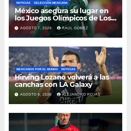
NOTICIAS
SELECCIÓN MEXICANA
México asegura su lugar en
los Juegos Olímpicos de Los
Ángeles 2028
AGOSTO 7, 2026
RAUL GOMEZ
MEXICANOS POR EL MUNDO
NOTICIAS
Hirving Lozano volverá a las
canchas con LA Galaxy
AGOSTO 6, 2026
ALEJANDRO ROJAS