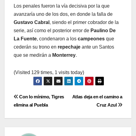
Los penales fueron la vía decisiva por la que
avanzaría uno de los dos, en donde la falla de
Gustavo
Cabral
, siendo el primer cobrador de la
serie, así como el posterior error de
Paulino
De
La Fuente
, condenaron a los
campeones
que
cederán su trono en
repechaje
ante un Santos
que se medirán a
Monterrey
.
(Visited 129 times, 1 visits today)
Navegación
Con lo mínimo, Tigres
Atlas deja en el camino a
elimina al Puebla
Cruz Azul
de
entradas