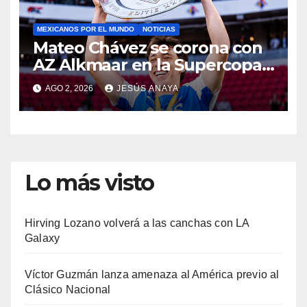
MEXICANOS POR EL MUNDO
NOTICIAS
Mateo Chávez se corona con
AZ Alkmaar en la Supercopa
de Países Bajos
AGO 2, 2026
JESÚS ANAYA
Lo más visto
Hirving Lozano volverá a las canchas con LA
Galaxy
Víctor Guzmán lanza amenaza al América previo al
Clásico Nacional