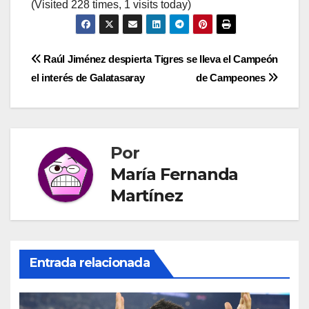
(Visited 228 times, 1 visits today)
Navegación
Raúl Jiménez despierta
Tigres se lleva el Campeón
el interés de Galatasaray
de Campeones
de
entradas
Por
María Fernanda
Martínez
Entrada relacionada