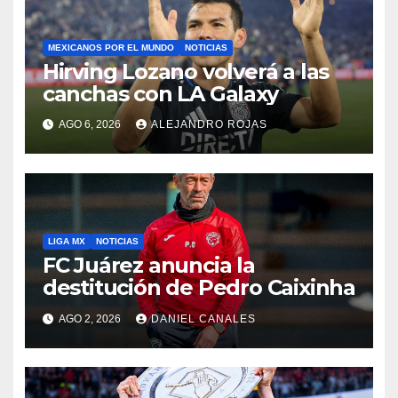
MEXICANOS POR EL MUNDO
NOTICIAS
Hirving Lozano volverá a las
canchas con LA Galaxy
AGO 6, 2026
ALEJANDRO ROJAS
LIGA MX
NOTICIAS
FC Juárez anuncia la
destitución de Pedro Caixinha
AGO 2, 2026
DANIEL CANALES