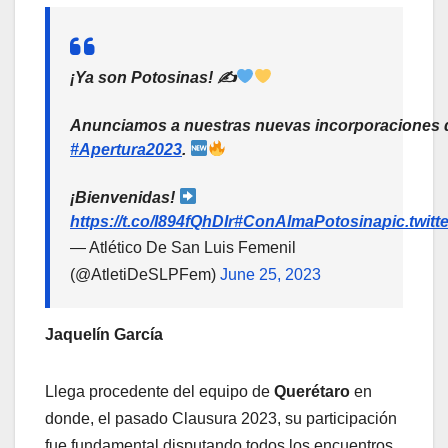
¡Ya son Potosinas! ✍
Anunciamos a nuestras nuevas incorporaciones d
#Apertura2023
.
¡Bienvenidas!
https://t.co/I894fQhDIr
#ConAlmaPotosina
pic.twit
— Atlético De San Luis Femenil
(@AtletiDeSLPFem)
June 25, 2023
Jaquelín García
Llega procedente del equipo de
Querétaro
en
donde, el pasado Clausura 2023, su participación
fue fundamental disputando todos los encuentros