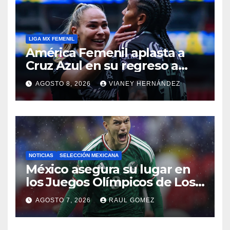
LIGA MX FEMENIL
América Femenil aplasta a
Cruz Azul en su regreso a
casa
AGOSTO 8, 2026
VIANEY HERNÁNDEZ
NOTICIAS
SELECCIÓN MEXICANA
México asegura su lugar en
los Juegos Olímpicos de Los
Ángeles 2028
AGOSTO 7, 2026
RAUL GOMEZ