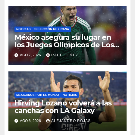
NOTICIAS
SELECCIÓN MEXICANA
México asegura su lugar en
los Juegos Olímpicos de Los
Ángeles 2028
AGO 7, 2026
RAUL GOMEZ
MEXICANOS POR EL MUNDO
NOTICIAS
Hirving Lozano volverá a las
canchas con LA Galaxy
AGO 6, 2026
ALEJANDRO ROJAS