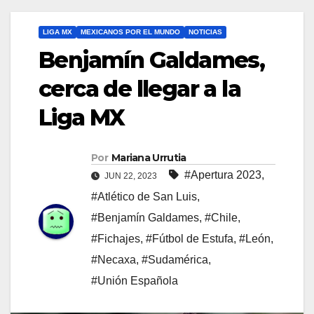
LIGA MX
MEXICANOS POR EL MUNDO
NOTICIAS
Benjamín Galdames,
cerca de llegar a la
Liga MX
Por
Mariana Urrutia
#Apertura 2023
,
JUN 22, 2023
#Atlético de San Luis
,
#Benjamín Galdames
,
#Chile
,
#Fichajes
,
#Fútbol de Estufa
,
#León
,
#Necaxa
,
#Sudamérica
,
#Unión Española