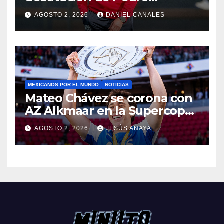
Caixinha
AGOSTO 2, 2026
DANIEL CANALES
MEXICANOS POR EL MUNDO
NOTICIAS
Mateo Chávez se corona con
AZ Alkmaar en la Supercopa
de Países Bajos
AGOSTO 2, 2026
JESÚS ANAYA