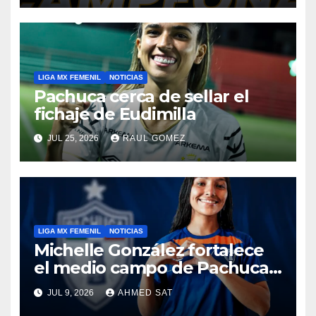
LIGA MX FEMENIL
NOTICIAS
Pachuca cerca de sellar el
fichaje de Eudimilla
JUL 25, 2026
RAUL GOMEZ
LIGA MX FEMENIL
NOTICIAS
Michelle González fortalece
el medio campo de Pachuca
Femenil
JUL 9, 2026
AHMED SAT