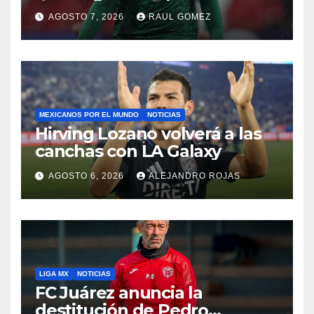
Ángeles 2028
AGOSTO 7, 2026
RAUL GOMEZ
MEXICANOS POR EL MUNDO
NOTICIAS
Hirving Lozano volverá a las
canchas con LA Galaxy
AGOSTO 6, 2026
ALEJANDRO ROJAS
LIGA MX
NOTICIAS
FC Juárez anuncia la
destitución de Pedro