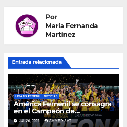
Por
María Fernanda
Martínez
Entrada relacionada
LIGA MX FEMENIL
NOTICIAS
América Femenil se consagra
en el Campeón de
Campeonas
JUL 26, 2026
AHMED SAT