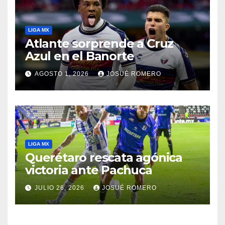
LIGA MX
Atlante sorprende a Cruz
Azul en el Banorte
AGOSTO 1, 2026
JOSUÉ ROMERO
LIGA MX
Querétaro rescata agónica
victoria ante Pachuca
JULIO 26, 2026
JOSUÉ ROMERO