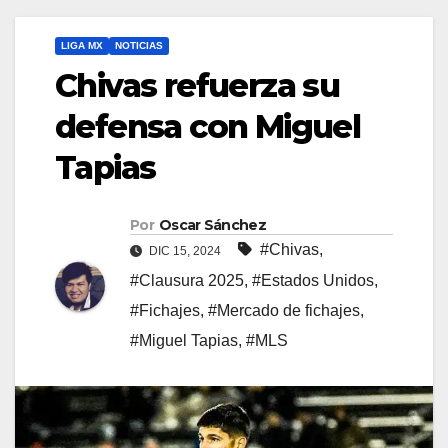
LIGA MX
NOTICIAS
Chivas refuerza su
defensa con Miguel
Tapias
Por
Oscar Sánchez
#Chivas
,
DIC 15, 2024
#Clausura 2025
,
#Estados Unidos
,
#Fichajes
,
#Mercado de fichajes
,
#Miguel Tapias
,
#MLS