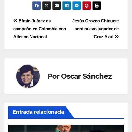
Navegación
Efraín Juárez es
Jesús Orozco Chiquete
campeón en Colombia con
será nuevo jugador de
de
Atlético Nacional
Cruz Azul
entradas
Por
Oscar Sánchez
Entrada relacionada