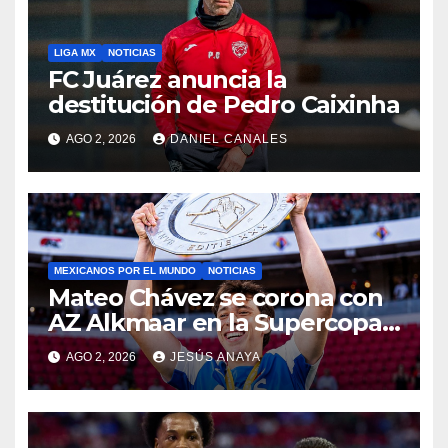
LIGA MX
NOTICIAS
FC Juárez anuncia la
destitución de Pedro Caixinha
AGO 2, 2026
DANIEL CANALES
MEXICANOS POR EL MUNDO
NOTICIAS
Mateo Chávez se corona con
AZ Alkmaar en la Supercopa
de Países Bajos
AGO 2, 2026
JESÚS ANAYA