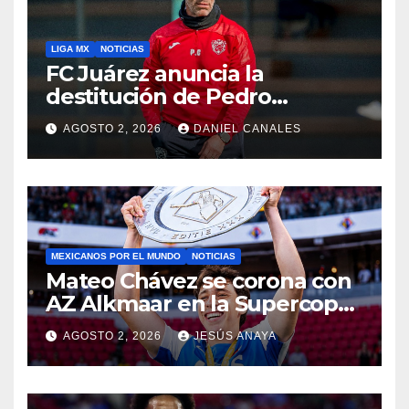
LIGA MX
NOTICIAS
FC Juárez anuncia la
destitución de Pedro
Caixinha
AGOSTO 2, 2026
DANIEL CANALES
MEXICANOS POR EL MUNDO
NOTICIAS
Mateo Chávez se corona con
AZ Alkmaar en la Supercopa
de Países Bajos
AGOSTO 2, 2026
JESÚS ANAYA