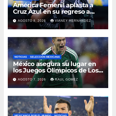
América Femenil aplasta a
Cruz Azul en su regreso a
casa
AGOSTO 8, 2026
VIANEY HERNÁNDEZ
NOTICIAS
SELECCIÓN MEXICANA
México asegura su lugar en
los Juegos Olímpicos de Los
Ángeles 2028
AGOSTO 7, 2026
RAUL GOMEZ
MEXICANOS POR EL MUNDO
NOTICIAS