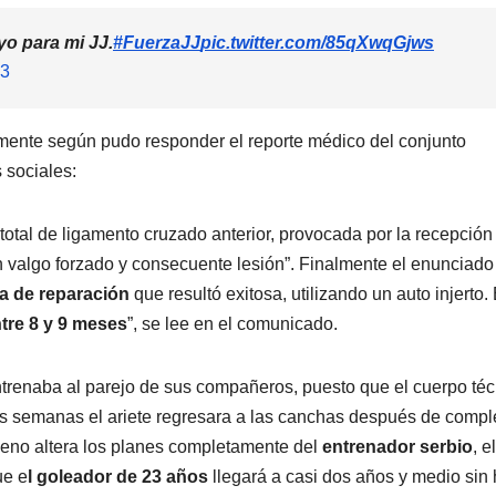
o para mi JJ.
#FuerzaJJ
pic.twitter.com/85qXwqGjws
23
amente según pudo responder el reporte médico del conjunto
s sociales:
total de ligamento cruzado anterior, provocada por la recepción
 valgo forzado y consecuente lesión”. Finalmente el enunciado
ía de reparación
que resultó exitosa, utilizando un auto injerto. 
tre 8 y 9 meses
”, se lee en el comunicado.
ntrenaba al parejo de sus compañeros, puesto que el cuerpo téc
 semanas el ariete regresara a las canchas después de compl
meno altera los planes completamente del
entrenador serbio
, e
ue e
l goleador de 23 años
llegará a casi dos años y medio sin