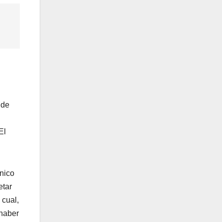
 de
El
nico
etar
l cual,
 haber