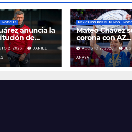
NOTICIAS
MEXICANOS POR EL MUNDO
NOTI
uárez anuncia la
Mateo Chávez s
itución de
corona con AZ
o Caixinha
Alkmaar en la
TO 2, 2026
DANIEL
AGOSTO 2, 2026
JES
Supercopa de
ES
Países Bajos
ANAYA