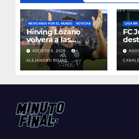
MEXICANOS POR EL MUNDO
NOTICIAS
LIGA MX
Hirving Lozano
FC J
volverá a las
dest
canchas con LA
Pedr
AGOSTO 6, 2026
AGOS
Galaxy
ALEJANDRO ROJAS
CANAL