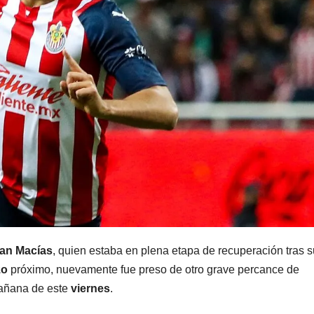
an Macías
, quien estaba en plena etapa de recuperación tras s
zo
próximo, nuevamente fue preso de otro grave percance de
mañana de este
viernes
.