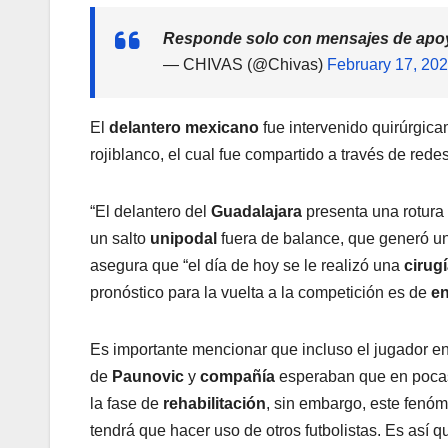
Responde solo con mensajes de apoy
— CHIVAS (@Chivas)
February 17, 20
El
delantero mexicano
fue intervenido quirúrgic
rojiblanco, el cual fue compartido a través de rede
“El delantero del
Guadalajara
presenta una rotura 
un salto
unipodal
fuera de balance, que generó un
asegura que “el día de hoy se le realizó una
cirug
pronóstico para la vuelta a la competición es de
en
Es importante mencionar que incluso el jugador e
de
Paunovic
y
compañía
esperaban que en pocas
la fase de
rehabilitación
, sin embargo, este fenó
tendrá que hacer uso de otros futbolistas. Es así q