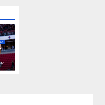
IAS
e
AYA