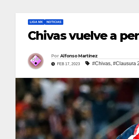
LIGA MX
NOTICIAS
Chivas vuelve a pe
Por
Alfonso Martínez
#Chivas
,
#Clausura 
FEB 17, 2023