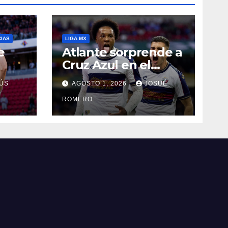
CIAS
LIGA MX
e
Atlante sorprende a
Cruz Azul en el
Banorte
ÚS
AGOSTO 1, 2026
JOSUÉ
ROMERO