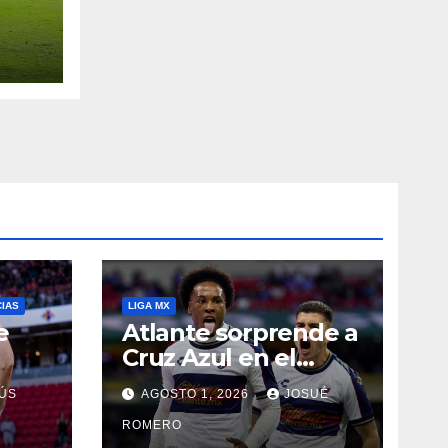
CIAS
LIGA MX
e
Atlante sorprende a
Cruz Azul en el
Banorte
ÚS
AGOSTO 1, 2026
JOSUÉ
ROMERO