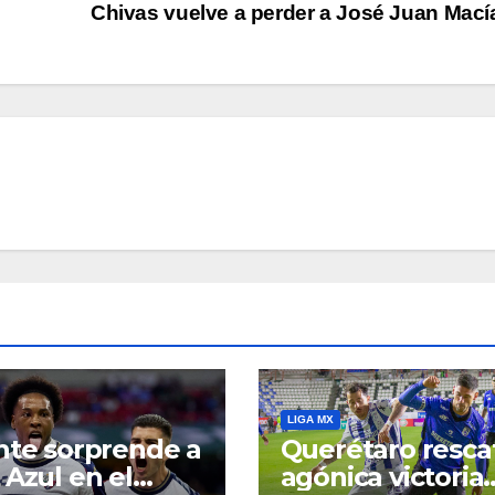
Chivas vuelve a perder a José Juan Mac
LIGA MX
nte sorprende a
Querétaro resca
 Azul en el
agónica victoria