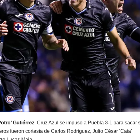
Potro’ Gutiérrez
, Cruz Azul se impuso a Puebla 3-1 para sacar 
teros fueron cortesía de Carlos Rodríguez, Julio César ‘Cata’
izo Lucas Maia.