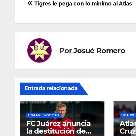
Navegación
Tigres le pega con lo mínimo al Atlas
de
entradas
Por
Josué Romero
Entrada relacionada
LIGA MX
NOTICIAS
LIGA MX
FC Juárez anuncia
Atla
la destitución de
Cruz