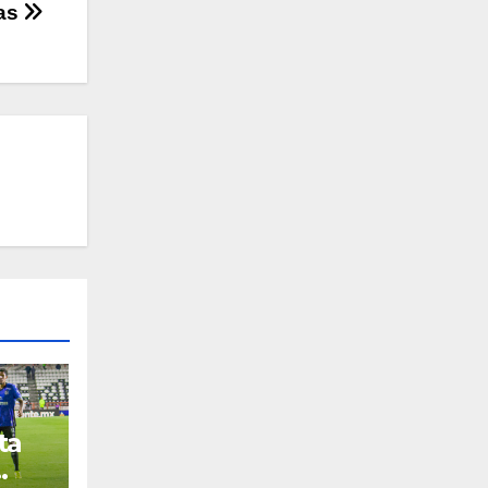
ías
ta