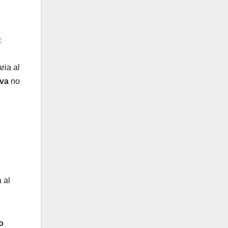
z
ria al
lva
no
 al
o