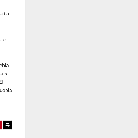
ad al
alo
ebla.
da 5
El
Puebla