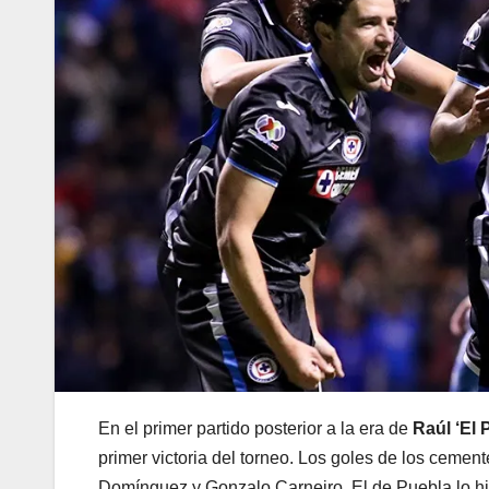
En el primer partido posterior a la era de
Raúl ‘El 
primer victoria del torneo. Los goles de los cemen
Domínguez y Gonzalo Carneiro. El de Puebla lo h