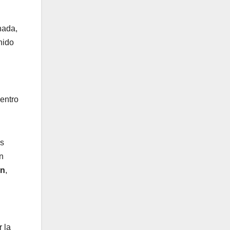
nada,
nido
Dentro
ás
n
án
,
 la