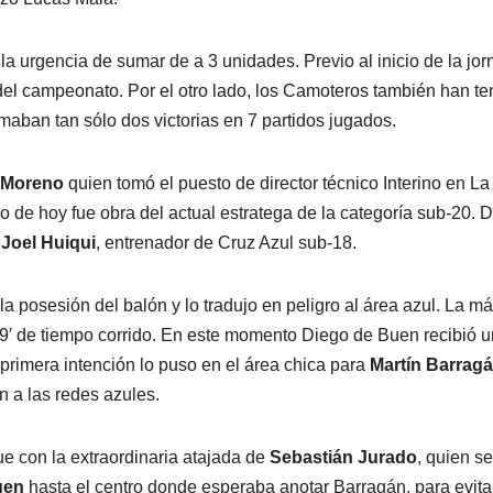
la urgencia de sumar de a 3 unidades. Previo al inicio de la jor
del campeonato. Por el otro lado, los Camoteros también han te
maban tan sólo dos victorias en 7 partidos jugados.
 Moreno
quien tomó el puesto de director técnico Interino en La
 de hoy fue obra del actual estratega de la categoría sub-20. 
a
Joel Huiqui
, entrenador de Cruz Azul sub-18.
la posesión del balón y lo tradujo en peligro al área azul. La m
19′ de tiempo corrido. En este momento Diego de Buen recibió u
 primera intención lo puso en el área chica para
Martín Barrag
n a las redes azules.
ue con la extraordinaria atajada de
Sebastián Jurado
, quien se
uen
hasta el centro donde esperaba anotar Barragán, para evitar