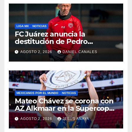
LIGA MX
NOTICIAS
FC Juárez anuncia la
destitución de Pedro
Caixinha
AGOSTO 2, 2026
DANIEL CANALES
MEXICANOS POR EL MUNDO
NOTICIAS
Mateo Chávez se corona con
AZ Alkmaar en la Supercopa
de Países Bajos
AGOSTO 2, 2026
JESÚS ANAYA