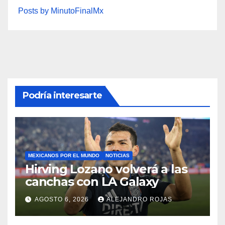
Posts by MinutoFinalMx
Podría interesarte
MEXICANOS POR EL MUNDO
NOTICIAS
Hirving Lozano volverá a las
canchas con LA Galaxy
AGOSTO 6, 2026
ALEJANDRO ROJAS