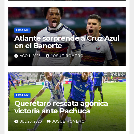
LIGA MX
Atlante sorprende a Cruz Azul
en el Banorte
AGO 1, 2026
JOSUÉ ROMERO
LIGA MX
Querétaro rescata agónica
victoria ante Pachuca
JUL 26, 2026
JOSUÉ ROMERO