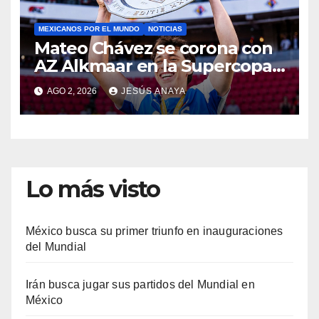
MEXICANOS POR EL MUNDO
NOTICIAS
Mateo Chávez se corona con
AZ Alkmaar en la Supercopa
de Países Bajos
AGO 2, 2026
JESÚS ANAYA
Lo más visto
México busca su primer triunfo en inauguraciones
del Mundial
Irán busca jugar sus partidos del Mundial en
México