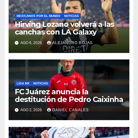
MEXICANOS POR EL MUNDO
NOTICIAS
Hirving Lozano volverá a las
canchas con LA Galaxy
AGO 6, 2026
ALEJANDRO ROJAS
LIGA MX
NOTICIAS
FC Juárez anuncia la
destitución de Pedro Caixinha
AGO 2, 2026
DANIEL CANALES