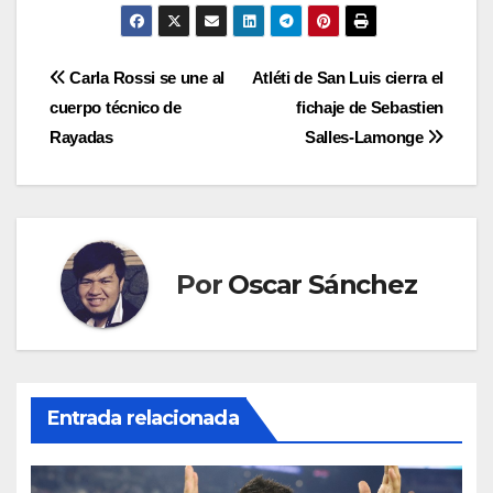
Navegación
Carla Rossi se une al
Atléti de San Luis cierra el
cuerpo técnico de
fichaje de Sebastien
de
Rayadas
Salles-Lamonge
entradas
Por
Oscar Sánchez
Entrada relacionada