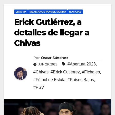
LIGA MX
MEXICANOS POR EL MUNDO
NOTICIAS
Erick Gutiérrez, a
detalles de llegar a
Chivas
Por
Oscar Sánchez
#Apertura 2023
,
JUN 29, 2023
#Chivas
,
#Erick Gutiérrez
,
#Fichajes
,
#Fútbol de Estufa
,
#Países Bajos
,
#PSV