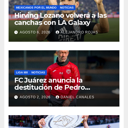
MEXICANOS POR EL MUNDO
NOTICIAS
Hirving Lozano volverá a las
canchas con LA Galaxy
AGOSTO 6, 2026
ALEJANDRO ROJAS
LIGA MX
NOTICIAS
FC Juárez anuncia la
destitución de Pedro
Caixinha
AGOSTO 2, 2026
DANIEL CANALES