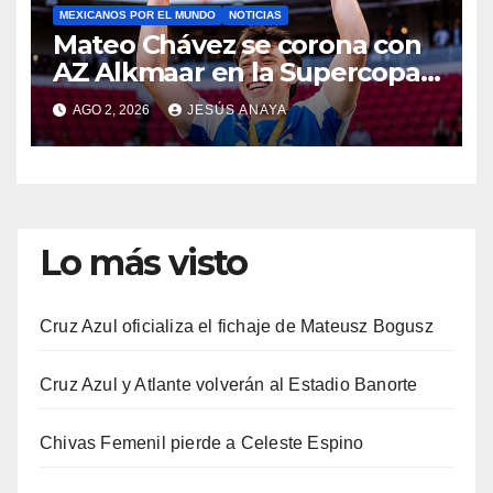
MEXICANOS POR EL MUNDO
NOTICIAS
Mateo Chávez se corona con
AZ Alkmaar en la Supercopa
de Países Bajos
AGO 2, 2026
JESÚS ANAYA
Lo más visto
Cruz Azul oficializa el fichaje de Mateusz Bogusz
Cruz Azul y Atlante volverán al Estadio Banorte
Chivas Femenil pierde a Celeste Espino