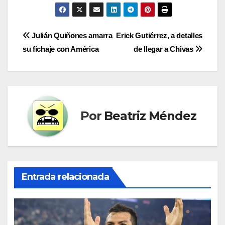
Navegación
Julián Quiñones amarra
Erick Gutiérrez, a detalles
su fichaje con América
de llegar a Chivas
de
entradas
Por
Beatriz Méndez
Entrada relacionada