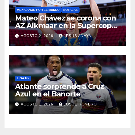
MEXICANOS POR EL MUNDO
NOTICIAS
Mateo Chávez se corona con
AZ Alkmaar en la Supercopa
de Países Bajos
AGOSTO 2, 2026
JESÚS ANAYA
LIGA MX
Atlante sorprende a Cruz
Azul en el Banorte
AGOSTO 1, 2026
JOSUÉ ROMERO