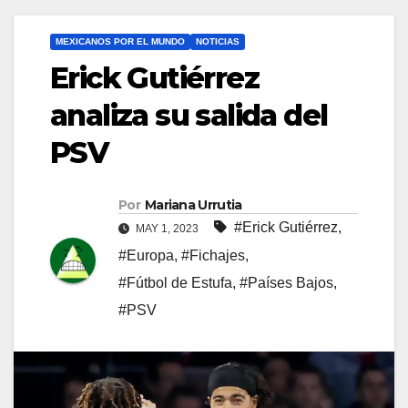
MEXICANOS POR EL MUNDO
NOTICIAS
Erick Gutiérrez
analiza su salida del
PSV
Por
Mariana Urrutia
#Erick Gutiérrez
,
MAY 1, 2023
#Europa
,
#Fichajes
,
#Fútbol de Estufa
,
#Países Bajos
,
#PSV