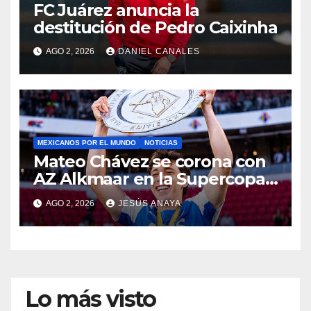
FC Juárez anuncia la
destitución de Pedro Caixinha
AGO 2, 2026
DANIEL CANALES
MEXICANOS POR EL MUNDO
NOTICIAS
Mateo Chávez se corona con
AZ Alkmaar en la Supercopa
de Países Bajos
AGO 2, 2026
JESÚS ANAYA
Lo más visto