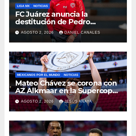
LIGA MX
NOTICIAS
FC Juárez anuncia la
destitución de Pedro
Caixinha
AGOSTO 2, 2026
DANIEL CANALES
MEXICANOS POR EL MUNDO
NOTICIAS
Mateo Chávez se corona con
AZ Alkmaar en la Supercopa
de Países Bajos
AGOSTO 2, 2026
JESÚS ANAYA