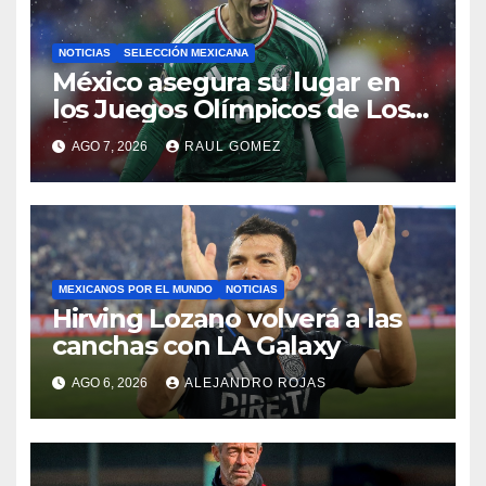
NOTICIAS
SELECCIÓN MEXICANA
México asegura su lugar en
los Juegos Olímpicos de Los
Ángeles 2028
AGO 7, 2026
RAUL GOMEZ
MEXICANOS POR EL MUNDO
NOTICIAS
Hirving Lozano volverá a las
canchas con LA Galaxy
AGO 6, 2026
ALEJANDRO ROJAS