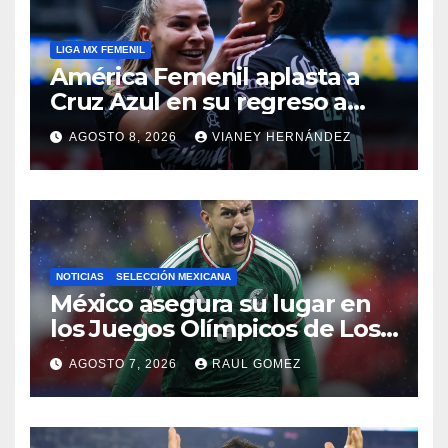
LIGA MX FEMENIL
América Femenil aplasta a
Cruz Azul en su regreso a
casa
AGOSTO 8, 2026
VIANEY HERNÁNDEZ
NOTICIAS
SELECCIÓN MEXICANA
México asegura su lugar en
los Juegos Olímpicos de Los
Ángeles 2028
AGOSTO 7, 2026
RAUL GOMEZ