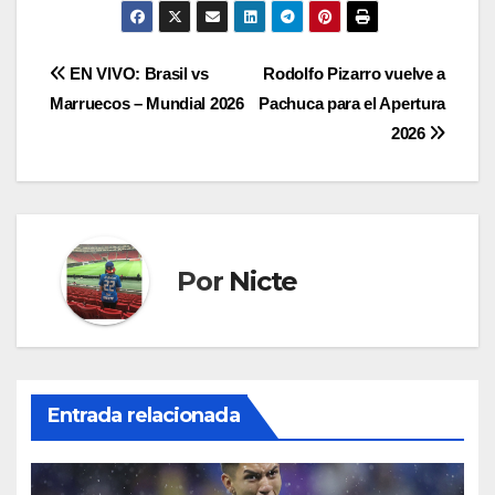
Navegación
EN VIVO: Brasil vs
Rodolfo Pizarro vuelve a
Marruecos – Mundial 2026
Pachuca para el Apertura
de
2026
entradas
Por
Nicte
Entrada relacionada