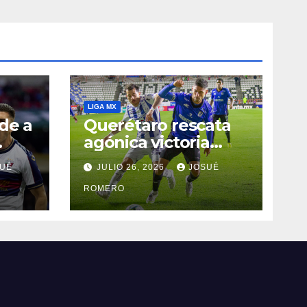
LIGA MX
de a
Querétaro rescata
agónica victoria
ante Pachuca
UÉ
JULIO 26, 2026
JOSUÉ
ROMERO