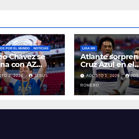
OS POR EL MUNDO
NOTICIAS
LIGA MX
eo Chávez se
Atlante sorpren
ona con AZ
Cruz Azul en el
aar en la
Banorte
TO 2, 2026
JESÚS
AGOSTO 1, 2026
JOS
ercopa de
es Bajos
ROMERO