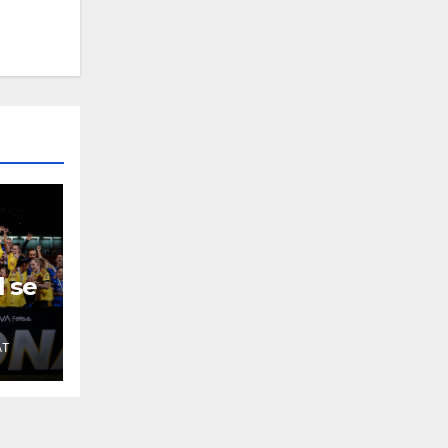
 se
AT