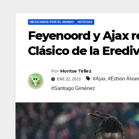
MEXICANOS POR EL MUNDO
NOTICIAS
Feyenoord y Ajax r
Clásico de la Erediv
Por
Montse Téllez
#Ajax
,
#Edson Álvar
ENE 22, 2023
#Santiago Giménez