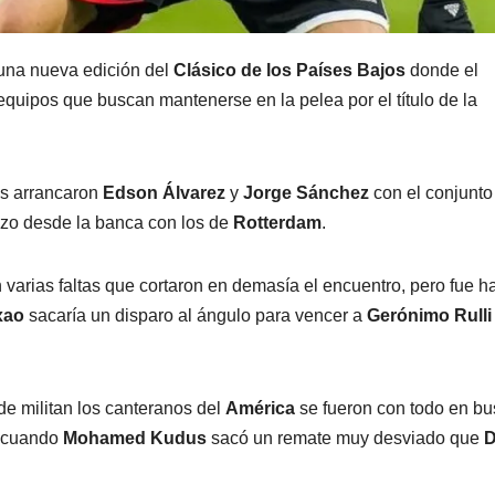
una nueva edición del
Clásico de los Países Bajos
donde el
equipos que buscan mantenerse en la pelea por el título de la
es arrancaron
Edson Álvarez
y
Jorge Sánchez
con el conjunto
izo desde la banca con los de
Rotterdam
.
 varias faltas que cortaron en demasía el encuentro, pero fue h
xao
sacaría un disparo al ángulo para vencer a
Gerónimo Rulli
de militan los canteranos del
América
se fueron con todo en b
’ cuando
Mohamed Kudus
sacó un remate muy desviado que
D