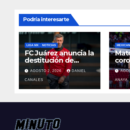
Podría interesarte
LIGA MX
NOTICIAS
MEXICAN
FC Juárez anuncia la
Mat
destitución de
cor
Pedro Caixinha
Alkm
AGOSTO 2, 2026
DANIEL
AGOS
Sup
CANALES
País
ANAYA