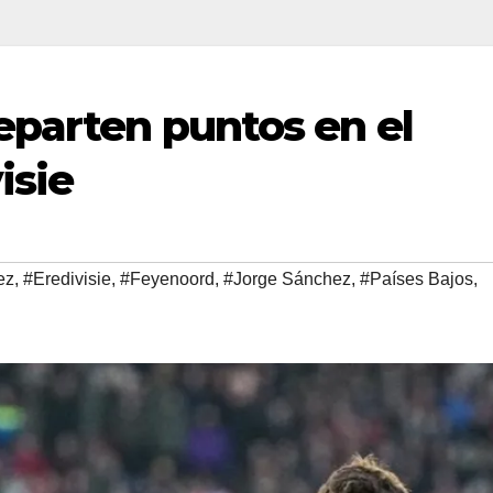
eparten puntos en el
isie
ez
,
#Eredivisie
,
#Feyenoord
,
#Jorge Sánchez
,
#Países Bajos
,