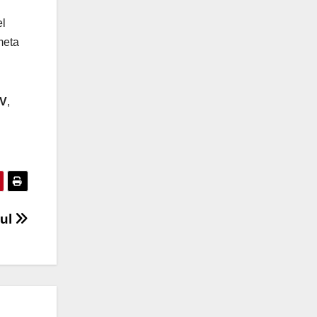
el
meta
V
,
zul