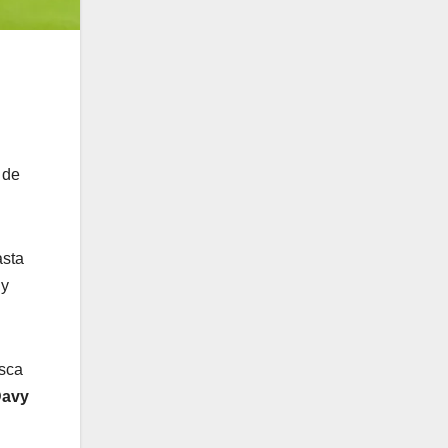
 de
asta
y
usca
avy