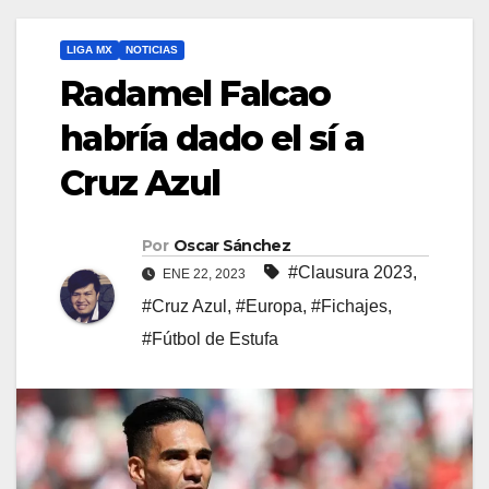
LIGA MX
NOTICIAS
Radamel Falcao
habría dado el sí a
Cruz Azul
Por
Oscar Sánchez
#Clausura 2023
,
ENE 22, 2023
#Cruz Azul
,
#Europa
,
#Fichajes
,
#Fútbol de Estufa