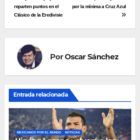
reparten puntos en el
por la mínima a Cruz Azul
de
Clásico de la Eredivisie
entradas
Por
Oscar Sánchez
Entrada relacionada
MEXICANOS POR EL MUNDO
NOTICIAS