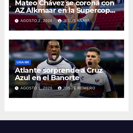
Mateo Chávez se corona con
AZ Alkmaar en la Supercopa
de Países Bajos
AGOSTO 2, 2026
JESÚS ANAYA
LIGA MX
Atlante sorprende a Cruz
Azul en el Banorte
AGOSTO 1, 2026
JOSUÉ ROMERO