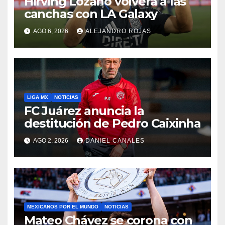
Hirving Lozano volverá a las
canchas con LA Galaxy
AGO 6, 2026
ALEJANDRO ROJAS
LIGA MX
NOTICIAS
FC Juárez anuncia la
destitución de Pedro Caixinha
AGO 2, 2026
DANIEL CANALES
MEXICANOS POR EL MUNDO
NOTICIAS
Mateo Chávez se corona con