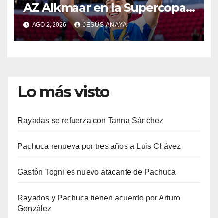
AZ Alkmaar en la Supercopa
de Países Bajos
AGO 2, 2026
JESÚS ANAYA
Lo más visto
Rayadas se refuerza con Tanna Sánchez
Pachuca renueva por tres años a Luis Chávez
Gastón Togni es nuevo atacante de Pachuca
Rayados y Pachuca tienen acuerdo por Arturo
González